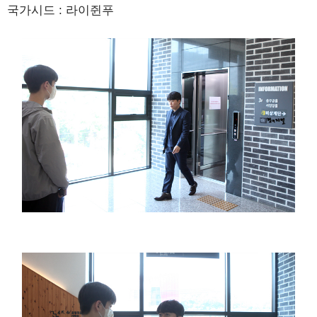
국가시드 : 라이쥔푸