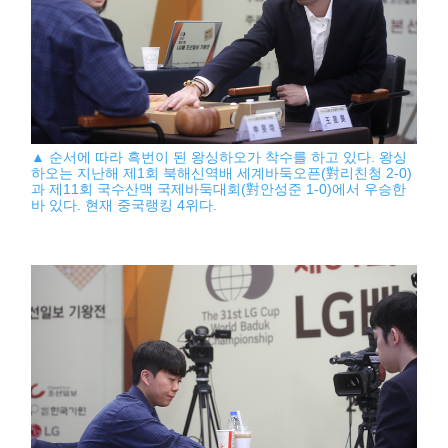
▲ 순서에 따라 흑번이 된 왕싱하오가 착수를 하고 있다. 왕싱
하오는 지난해 제1회 북해신역배 세계바둑오픈(對리친청 2-0)
과 제11회 국수산맥 국제바둑대회(對안성준 1-0)에서 우승한
바 있다. 현재 중국랭킹 4위다.