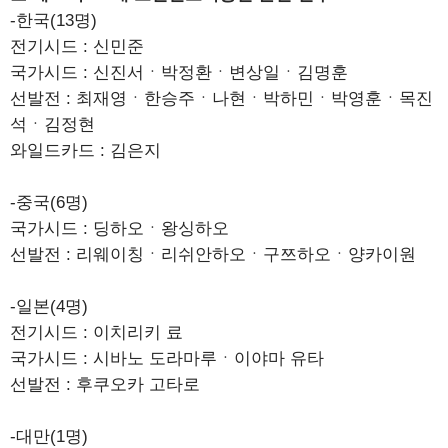
-한국(13명)
전기시드 : 신민준
국가시드 : 신진서ㆍ박정환ㆍ변상일ㆍ김명훈
선발전 : 최재영ㆍ한승주ㆍ나현ㆍ박하민ㆍ박영훈ㆍ목진
석ㆍ김정현
와일드카드 : 김은지
-중국(6명)
국가시드 : 딩하오ㆍ왕싱하오
선발전 : 리웨이칭ㆍ리쉬안하오ㆍ구쯔하오ㆍ양카이원
-일본(4명)
전기시드 : 이치리키 료
국가시드 : 시바노 도라마루ㆍ이야마 유타
선발전 : 후쿠오카 고타로
-대만(1명)