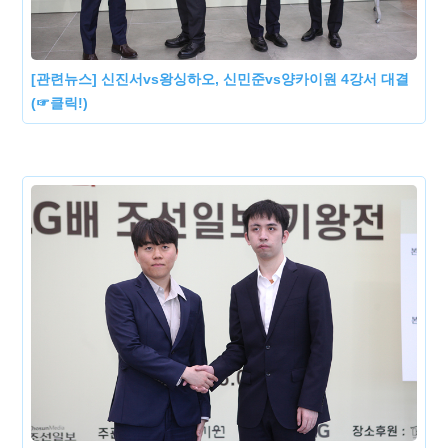
[관련뉴스] 신진서vs왕싱하오, 신민준vs양카이원 4강서 대결
(☞클릭!)