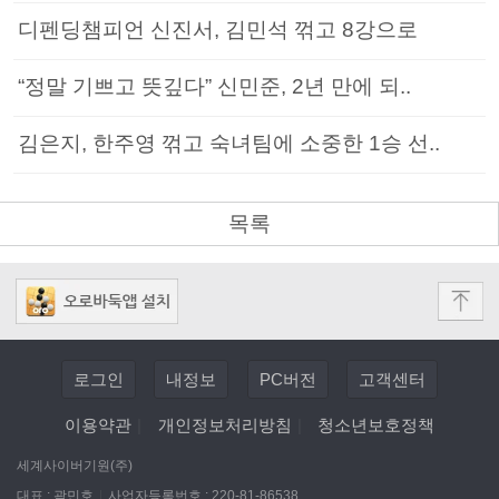
디펜딩챔피언 신진서, 김민석 꺾고 8강으로
“정말 기쁘고 뜻깊다” 신민준, 2년 만에 되..
김은지, 한주영 꺾고 숙녀팀에 소중한 1승 선..
목록
로그인
내정보
PC버전
고객센터
이용약관
|
개인정보처리방침
|
청소년보호정책
세계사이버기원(주)
대표 : 곽민호
|
사업자등록번호 : 220-81-86538