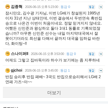
김종혁
2026-06-15 오후 5:23:00
동감 0
|
|
잠시만요, 김수광 기자님, 이번 LG배가 창설된지 1995년
이자 31년 지난 상태인데, 이번 결승에서 두번연속 흑반집
승으로 나온건 이번이 처음이네요. 정말 믿겨지지 않네요.
어쨌든 신민준과 왕싱하오 둘다 1대1 동률로 기록되었잖
습니까? 아무튼 신민준 선수는 내일 마지막대국에서 잘
못이기더라도 최선을 다해서 끝까지 대국을 임하길 바란
다, 화이팅~!!
스나이퍼II
2026-06-15 오후 3:53:00
동감 0
|
|
어제도 그렇고 집바둑이라 하수가 보기에는 좀 지루하네
gjchoi
2026-06-15 오후 3:45:00
동감 1
|
|
반집 승리후 반집 패배~ 3국도 반집으로승리해서 LG배 2
연패 가즈~아~~
더보기