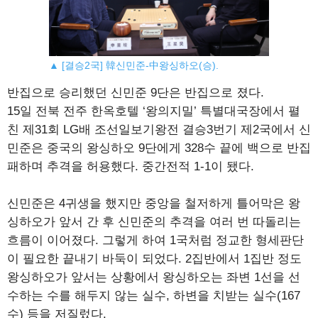
▲ [결승2국] 韓신민준-中왕싱하오(승).
반집으로 승리했던 신민준 9단은 반집으로 졌다.
15일 전북 전주 한옥호텔 ‘왕의지밀’ 특별대국장에서 펼
친 제31회 LG배 조선일보기왕전 결승3번기 제2국에서 신
민준은 중국의 왕싱하오 9단에게 328수 끝에 백으로 반집
패하며 추격을 허용했다. 중간전적 1-1이 됐다.
신민준은 4귀생을 했지만 중앙을 철저하게 틀어막은 왕
싱하오가 앞서 간 후 신민준의 추격을 여러 번 따돌리는
흐름이 이어졌다. 그렇게 하여 1국처럼 정교한 형세판단
이 필요한 끝내기 바둑이 되었다. 2집반에서 1집반 정도
왕싱하오가 앞서는 상황에서 왕싱하오는 좌변 1선을 선
수하는 수를 해두지 않는 실수, 하변을 치받는 실수(167
수) 등을 저질렀다.