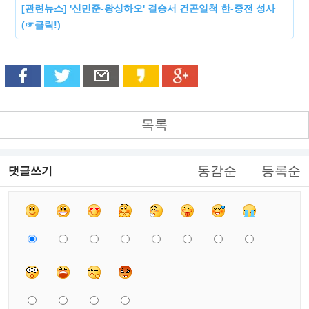
[관련뉴스] '신민준-왕싱하오' 결승서 건곤일척 한-중전 성사
(☞클릭!)
목록
동감순
등록순
댓글쓰기