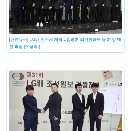
[관련뉴스] LG배 전주서 개막…김명훈-리쉬안하오 등 24강 대
진 확정 (☞클릭!)