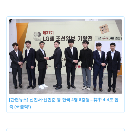
[관련뉴스] 신진서·신민준 등 한국 4명 8강행…韓中 4:4로 압
축 (☞클릭!)