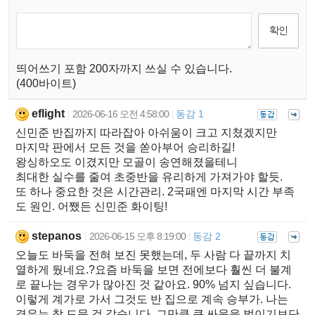
띄어쓰기 포함 200자까지 쓰실 수 있습니다.
(400바이트)
eflight
2026-06-16 오전 4:58:00
동감 1
|
|
신민준 반집까지 따라잡아 아쉬움이 크고 지쳤겠지만
마지막 판에서 모든 것을 쏟아부어 승리하길!
왕싱하오도 이겼지만 모골이 송연해졌을테니
최대한 실수를 줄여 초중반을 유리하게 가져가야 할듯.
또 하나 중요한 것은 시간관리. 2국패엔 마지막 시간 부족
도 원인. 어쨌든 신민준 화이팅!
stepanos
2026-06-15 오후 8:19:00
동감 2
|
|
오늘도 바둑을 전혀 보진 못했는데, 두 사람 다 끝까지 치
열하게 뒀네요.?요즘 바둑을 보면 전에보다 훨씬 더 불계
로 끝나는 경우가 많아진 것 같아요. 90% 넘지 싶습니다.
이렇게 계가로 가서 그것도 반 집으로 계속 승부가. 나는
경우는 참 드문 것 같습니다. 그만큼 큰 싸움을 벌이기보단