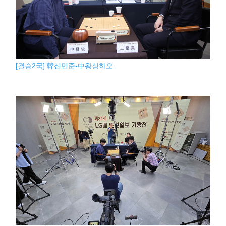
[결승2국] 韓신민준-中왕싱하오.