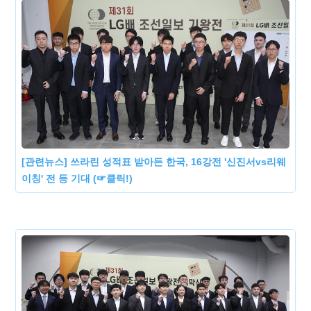
[관련뉴스] 쓰라린 성적표 받아든 한국, 16강전 '신진서vs리웨
이칭' 전 등 기대 (☞클릭!)