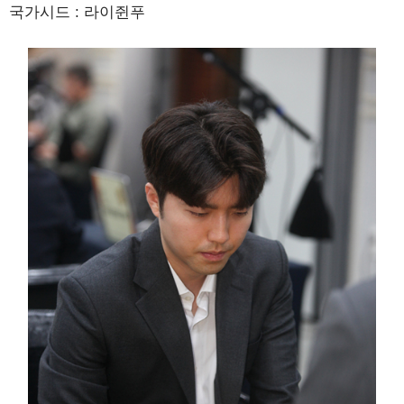
국가시드 : 라이쥔푸