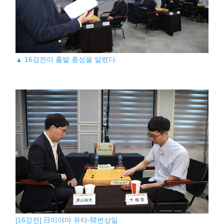
▲ 16강전이 출발 총성을 알렸다.
[16강전] 日이야마 유타-韓변상일.