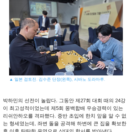
▲ 일본 검토진. 김수준 단장(왼쪽), 시바노 도라마루.
박하민의 선전이 놀랍다. 그동안 제27회 대회 때의 24강
이 최고성적이었는데 제5회 몽백합배 우승경력이 있는
리쉬안하오를 격파했다. 중반 초입에 한치 앞을 알 수 없
는 형세였는데, 좌변 돌을 공격해 하변에 큰 집을 확보한
후 이후 탄탄한 운영으로 상대의 항서를 받아냈다.