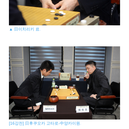
▲ 日이치리키 료.
[16강전] 日후쿠오카 고타로-中양카이원.