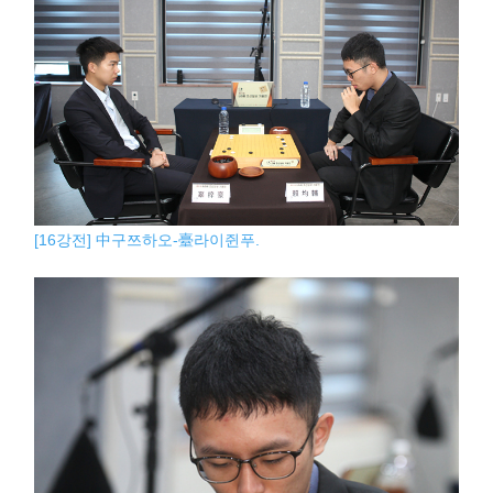
[16강전] 中구쯔하오-臺라이쥔푸.