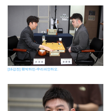
[16강전] 韓박하민-中리쉬안하오.