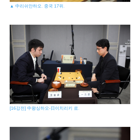
▲ 中리쉬안하오. 중국 17위.
[16강전] 中왕싱하오-日이치리키 료.