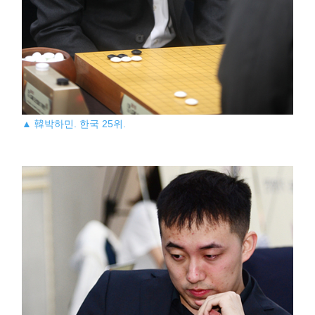
▲ 韓박하민. 한국 25위.