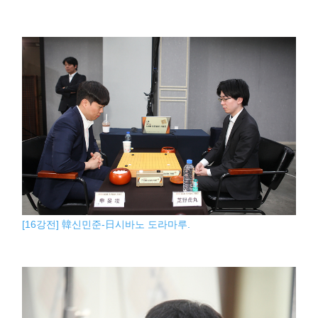
[16강전] 韓신민준-日시바노 도라마루.