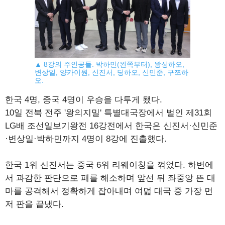
▲ 8강의 주인공들. 박하민(왼쪽부터), 왕싱하오,
변상일, 양카이원, 신진서, 딩하오, 신민준, 구쯔하
오.
한국 4명, 중국 4명이 우승을 다투게 됐다.
10일 전북 전주 '왕의지밀' 특별대국장에서 벌인 제31회
LG배 조선일보기왕전 16강전에서 한국은 신진서·신민준
·변상일·박하민까지 4명이 8강에 진출했다.
한국 1위 신진서는 중국 6위 리웨이칭을 꺾었다. 하변에
서 과감한 판단으로 패를 해소하며 앞선 뒤 좌중앙 뜬 대
마를 공격해서 정확하게 잡아내며 여덟 대국 중 가장 먼
저 판을 끝냈다.