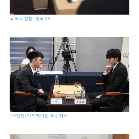
▲ 韓박정환. 한국 2위.
[16강전] 中리웨이칭-韓신진서.