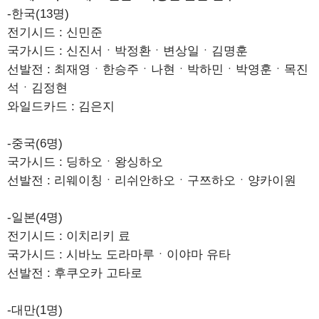
-한국(13명)
전기시드 : 신민준
국가시드 : 신진서ㆍ박정환ㆍ변상일ㆍ김명훈
선발전 : 최재영ㆍ한승주ㆍ나현ㆍ박하민ㆍ박영훈ㆍ목진
석ㆍ김정현
와일드카드 : 김은지
-중국(6명)
국가시드 : 딩하오ㆍ왕싱하오
선발전 : 리웨이칭ㆍ리쉬안하오ㆍ구쯔하오ㆍ양카이원
-일본(4명)
전기시드 : 이치리키 료
국가시드 : 시바노 도라마루ㆍ이야마 유타
선발전 : 후쿠오카 고타로
-대만(1명)