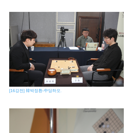
[16강전] 韓박정환-中딩하오.