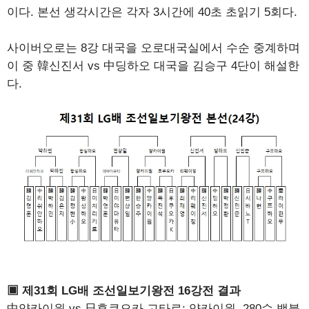
이다. 본선 생각시간은 각자 3시간에 40초 초읽기 5회다.
사이버오로는 8강 대국을 오로대국실에서 수순 중계하며
이 중 韓신진서 vs 中딩하오 대국을 김승구 4단이 해설한
다.
▣ 제31회 LG배 조선일보기왕전 16강전 결과
中양카이원 vs 日후쿠오카 고타로: 양카이원, 280수 백불