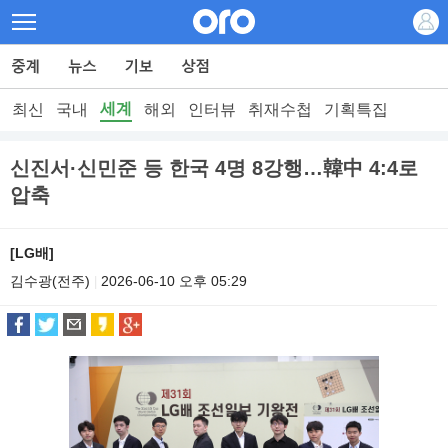
세계
최신
국내
해외
인터뷰
취재수첩
기획특집
신진서·신민준 등 한국 4명 8강행…韓中 4:4로
압축
[LG배]
김수광(전주)
2026-06-10 오후 05:29
|