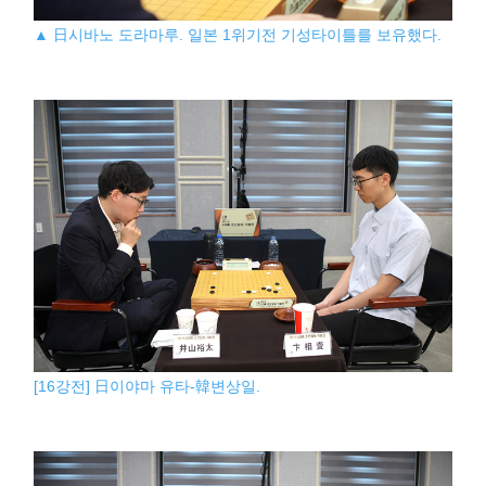
▲ 日시바노 도라마루. 일본 1위기전 기성타이틀를 보유했다.
[16강전] 日이야마 유타-韓변상일.