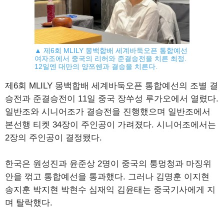
▲ 제6회 MLILY 몽백합배 세계바둑오픈 통합예선
여자조에서 중국의 리허와 준결승전을 치른 최정.
12일엔 대만의 양쯔쉔과 결승을 치른다.
제6회 MLILY 몽백합배 세계바둑오픈 통합예선의 조별 결
승전과 준결승전이 11일 중국 장쑤성 루가오에서 열렸다.
일반조와 시니어조가 결승전을 진행했으며 일반조에서
본선행 티켓 34장이 주인공이 가려졌다. 시니어조에서는
2장의 주인공이 결정됐다.
한국은 원성진과 윤준상 2명이 중국의 퉁멍청과 마징위
안을 꺾고 통합예선을 통과했다. 그러나 김명훈 이지현
송지훈 박지현 박현수 심재익 김윤태는 중국기사에게 지
며 탈락했다.