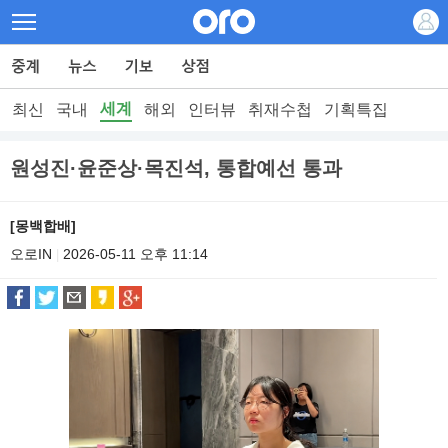
세계
최신
국내
해외
인터뷰
취재수첩
기획특집
원성진·윤준상·목진석, 통합예선 통과
[몽백합배]
오로IN
2026-05-11 오후 11:14
|