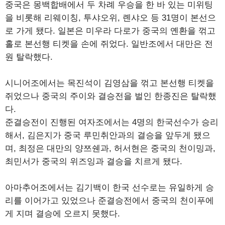
중국은 몽백합배에서 두 차례 우승을 한 바 있는 미위팅
을 비롯해 리웨이칭, 투샤오위, 롄샤오 등 31명이 본선으
로 가게 됐다. 일본은 미우라 다로가 중국의 옌환을 꺾고
홀로 본선행 티켓을 손에 쥐었다. 일반조에서 대만은 전
원 탈락했다.
시니어조에서는 목진석이 김영삼을 꺾고 본선행 티켓을
쥐었으나 중국의 주이와 결승전을 벌인 한종진은 탈락했
다.
준결승전이 진행된 여자조에서는 4명의 한국선수가 승리
해서, 김은지가 중국 루민취안과의 결승을 앞두게 됐으
며, 최정은 대만의 양쯔쉔과, 허서현은 중국의 천이밍과,
최민서가 중국의 위즈잉과 결승을 치르게 됐다.
아마추어조에서는 김기백이 한국 선수로는 유일하게 승
리를 이어가고 있었으나 준결승전에서 중국의 천이푸에
게 지며 결승에 오르지 못했다.