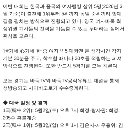
이번 대회는 한국과 중국의 여자랭킹 상위 5명(2026년 3
월 기준)이 출전해 1위부터 5위까지 동일 순위끼리 맞대
결을 펼치는 방식으로 진행되고 있다. 양국 여자바둑 최
상위권 기사들의 전력을 가늠할 수 있는 무대라는 점에서
관심을 모은다.
‘情가네 心가네 한·중 여자 빅5 대항전’은 생각시간 각자
기본 30분을 주고, 착수할 때마다 30초를 적립하는 피셔
방식으로 진행된다. 또한 반드시 5경기를 모두 치른다.
모든 경기는 바둑TV와 바둑TV공식유튜브 채널을 통해
생방송되고 사이버오로가 수순중계한다.
◆ 대국 일정 및 결과
1국(韓中 2위): 5월2일(토) 오후 7시 최정-탕자원: 최정,
205수 흑불계승
2국(韓中 1위): 5월3일(일) 오후 1시 김은지-저우훙위: 김