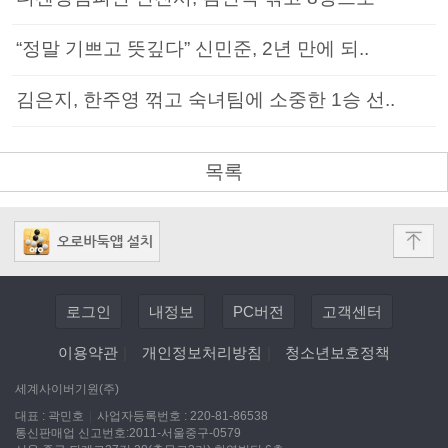
“정말 기쁘고 뜻깊다” 신민준, 2년 만에 되..
김은지, 한주영 꺾고 숙녀팀에 소중한 1승 선..
목록
로그인
내정보
PC버전
고객센터
이용약관
|
개인정보처리방침
|
청소년보호정책
세계사이버기원(주)
대표 : 곽민호
|
사업자등록번호 : 220-81-86538
통신판매업 신고번호:2011-서울중구-0579