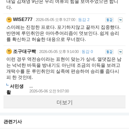
내일 김채영 9단은 우리 여류의 힘을 보여주었으면 합니
다.
WISE777
2026-05-05 오후 9:27:00
동감 2
|
|
스미레는 진정한 프로다. 포기하지않고 끝까지 집중했다.
반면에 루민취안은 아마추어리즘이 엿보인다. 쉽게 승리
를 확신하고 허술한 대응으로 무너졌다.
조구대구빡
2026-05-05 오후 9:14:00
동감 0
|
|
이런 경우 역전승이라는 표현이 맞는가 싶네. 열댓집은 남
는 넉넉한 바둑을 방내기도 아닌데 조금의 이득을 보려고
개떡수를 둔 루민취안의 실족에 편승하여 승리를 줍다시
피 한 것인데.
...
서민생
2026-05-06 오전 9:07:00
활
더보기
관련기사