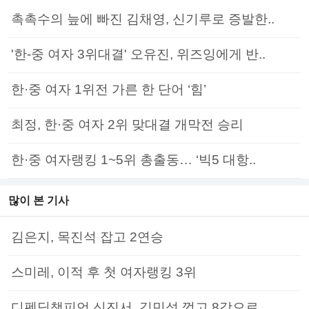
촉촉수의 늪에 빠진 김채영, 신기루로 증발한..
'한-중 여자 3위대결' 오유진, 위즈잉에게 반..
한·중 여자 1위전 가른 한 단어 ‘힘’
최정, 한·중 여자 2위 맞대결 개막전 승리
한·중 여자랭킹 1~5위 총출동… ‘빅5 대항..
많이 본 기사
김은지, 목진석 잡고 2연승
스미레, 이적 후 첫 여자랭킹 3위
디펜딩챔피언 신진서, 김민석 꺾고 8강으로