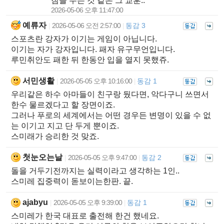
짐을 두는 것 같은 그 교훈..
2026-05-06 오후 11:47:00
예류자
2026-05-06 오전 2:57:00
동감 3
|
|
스포츠란 강자가 이기는 게임이 아닙니다.
이기는 자가 강자입니다. 패자 유구무언입니다.
루민취안도 패한 뒤 한동안 입을 열지 못했쥬.
서민생활
2026-05-05 오후 10:16:00
동감 1
|
|
우리같은 하수 아마들이 친구랑 뒀다면, 악다구니 쓰면서
한수 물르겠다고 할 장면이죠.
그러나 푸로의 세계에서는 어떤 경우든 변명이 있을 수 없
는 이기고 지고 단 두게 뿐이죠.
스미래가 승리한 것 맞죠.
첫눈오는날
2026-05-05 오후 9:47:00
동감 2
|
|
돌을 거두기전까지는 실력이라고 생각하는 1인..
스미레 집중력이 돋보이는한판. 끝.
ajabyu
2026-05-05 오후 9:39:00
동감 1
|
|
스미레가 한국 대표로 출전해 한건 했네요.