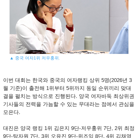
▲ 중국 여자1위 저우훙위.
이번 대회는 한국와 중국의 여자랭킹 상위 5명(2026년 3
월 기준)이 출전해 1위부터 5위까지 동일 순위끼리 맞대
결을 펼치는 방식으로 진행된다. 양국 여자바둑 최상위권
기사들의 전력을 가늠할 수 있는 무대라는 점에서 관심을
모은다.
대진은 양국 랭킹 1위 김은지 9단-저우훙위 7단, 2위 최정
9단-탕자원 7단, 3위 오유진 9단-위즈잉 8단, 4위 김채영