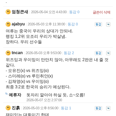
.
엄청큰새
2026-05-04 오전 4:43:00
동감 0
|
|
글쓴이 삭제
ajabyu
2026-05-03 오후 11:38:00
동감 0
|
|
여류는 중국이 우리의 상대가 안되네.
랭킹 1,2위 모조리 우리가 박살냄.
장하다. 우리 선수들
tncan
2026-05-03 오후 9:53:00
동감 2
|
|
위즈잉과 우이밍이 만만치 않아, 아무래도 2판은 내 줄 것
같다.
- 오유진(x) vs 위즈잉(o)
- 스미레(o) vs 루민취안(x)
- 김채영(x) vs 우이밍(o)
최종 3:2로 한국의 승리가 예상된다.
예류자
돗자리 깔아야 하실 듯, 소~오름!
2026-05-07 오전 2:37:00
진흙
2026-05-03 오후 8:56:00
동감 1
|
|
재미있는 대회이긴 한데