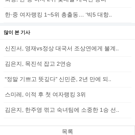
한·중 여자랭킹 1~5위 총출동… ‘빅5 대항..
많이 본 기사
신진서, 영재vs정상 대국서 조상연에게 불계..
김은지, 목진석 잡고 2연승
“정말 기쁘고 뜻깊다” 신민준, 2년 만에 되..
스미레, 이적 후 첫 여자랭킹 3위
김은지, 한주영 꺾고 숙녀팀에 소중한 1승 선..
목록