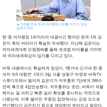
▲ 5개월 연속 한국 여자랭킹 1위를 지키고 있는
김은지 9단.
한·중 여자랭킹 1위끼리의 대결이긴 했지만 한국 1위 김
은지 쪽의 커리어가 확실히 우세했다. 지난해 김은지는
여자세계대회 오청원배를 올해 센코컵 타이틀을 거머쥐
며 여자세계최강의 입지를 다지고 있다.
바둑 내용에서도 확실하게 앞섰다. ‘情가네 心가네 한·중
여자 빅5 대항전’ 2국이 3일 서울 성동구 마장로 바둑TV
스튜디오에서 벌어져 김은지가 저우훙위 7단에게 260수
만에 흑으로 4집반승했다. 저우훙위는 초반, 바둑이 격렬
해지는 걸 피하고 빠른 실리 확보를 중시하는 작전으로
나왔는데, 이후 벌어진 우중앙 접전에서는 강경 모드로
변신했다가 김은지가 힘으로 제압하자 부러지고 말았다.