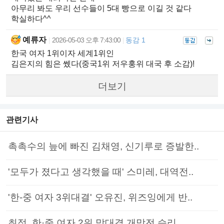
아무리 봐도 우리 선수들이 5대 빵으로 이길 것 같다
학실하다^^
예류자
2026-05-03 오후 7:43:00
동감 1
|
|
한국 여자 1위이자 세계1위인
김은지의 힘은 쎘다(중국1위 저우훙위 대국 후 소감)!
더보기
관련기사
촉촉수의 늪에 빠진 김채영, 신기루로 증발한..
'모두가 졌다고 생각했을 때' 스미레, 대역전..
'한-중 여자 3위대결' 오유진, 위즈잉에게 반..
최정, 한·중 여자 2위 맞대결 개막전 승리