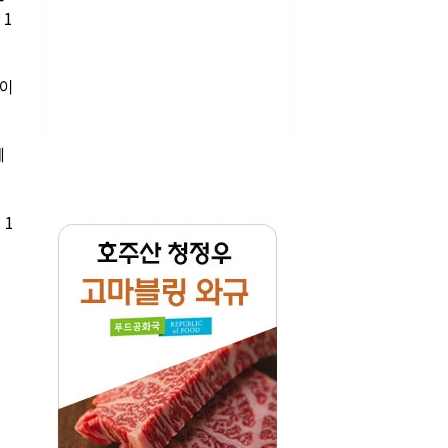
 1
만이
에
 1