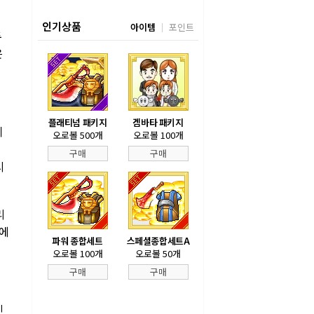
인기상품
아이템
포인트
두
은
플래티넘 패키지
겜바타 패키지
이
오로볼 500개
오로볼 100개
구매
구매
시
리
쟁에
파워 종합세트
스페셜종합세트A
오로볼 100개
오로볼 50개
구매
구매
진