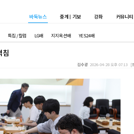
바둑뉴스
중계
|
기보
강좌
커뮤니티
특집 / 칼럼
LG배
지지옥션배
YES24배
격침
김수광
2026-04-28 오후 07:13 [