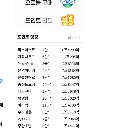
포인트 랭킹
더보기
팍스이스트
3단
10조4209억
자작나무♡
5단*
4조295억
뉴욕n뉴욕
3급*
2조6336억
운명아비켜
4단*
2조6164억
한솔현현로
7단*
2조1280억
세돌
충청도요정
24급*
1조8447억
매일신나
1단*
1조5678억
목검향
10급*
1조5020억
에
비비빅
11급*
1조4399억
우리영준
6단*
1조3550억
xyz123
7급*
1조2846억
위
무탄초난
6단*
1조1477억