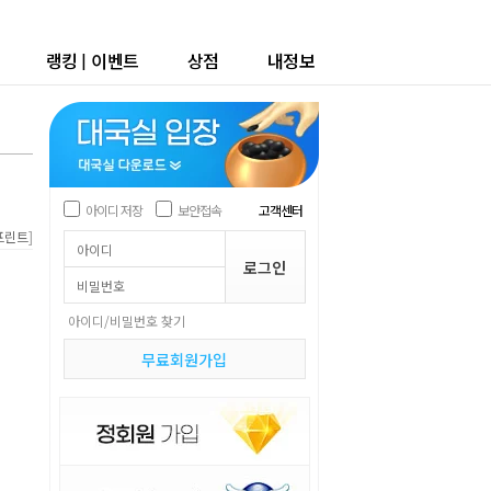
랭킹
|
이벤트
상점
내정보
아이디 저장
보안접속
고객센터
]
프린트
아이디/비밀번호 찾기
무료회원가입