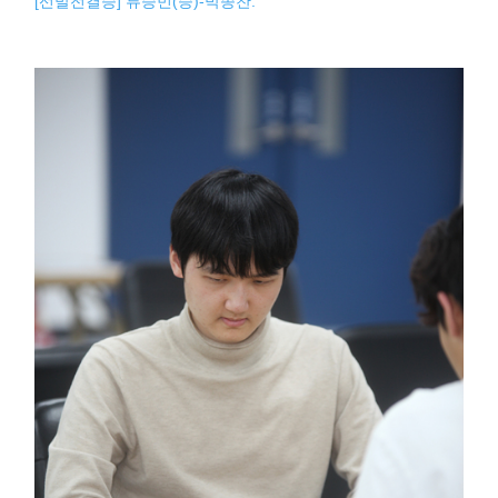
[선발전결승] 류승민(승)-박종찬.