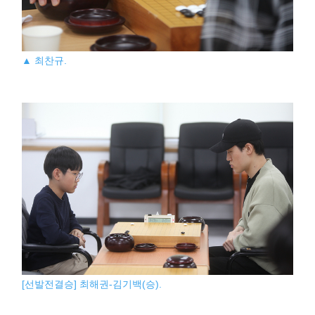
▲ 최찬규.
[선발전결승] 최해권-김기백(승).