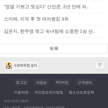
“정말 기쁘고 뜻깊다” 신민준, 2년 만에 되..
스미레, 이적 후 첫 여자랭킹 3위
김은지, 한주영 꺾고 숙녀팀에 소중한 1승 선..
목록
로그인
내정보
PC버전
고객센터
이용약관
|
개인정보처리방침
|
청소년보호정책
세계사이버기원(주)
대표 : 곽민호
|
사업자등록번호 : 220-81-86538