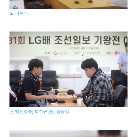
▲ 김현석.
[선발전결승] 최찬규(승)-양동일.