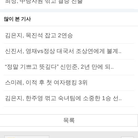
최정, 中탕자원 꺾고 결승 진출
많이 본 기사
김은지, 목진석 잡고 2연승
신진서, 영재vs정상 대국서 조상연에게 불계..
“정말 기쁘고 뜻깊다” 신민준, 2년 만에 되..
스미레, 이적 후 첫 여자랭킹 3위
김은지, 한주영 꺾고 숙녀팀에 소중한 1승 선..
목록