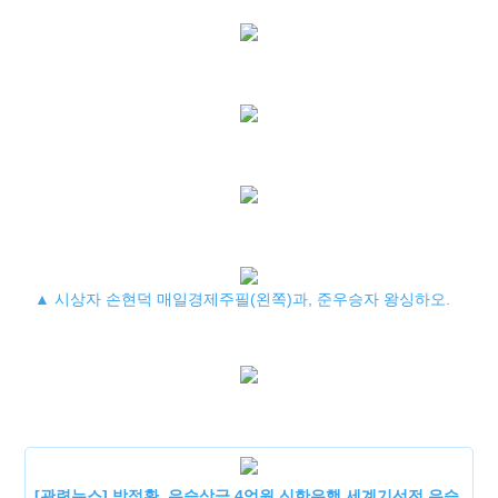
▲ 시상자 손현덕 매일경제주필(왼쪽)과, 준우승자 왕싱하오.
[관련뉴스] 박정환, 우승상금 4억원 신한은행 세계기선전 우승