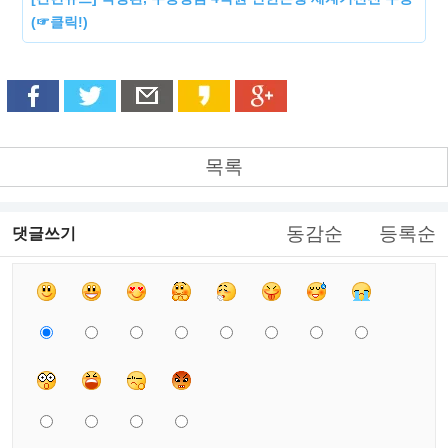
(☞클릭!)
목록
동감순
등록순
댓글쓰기