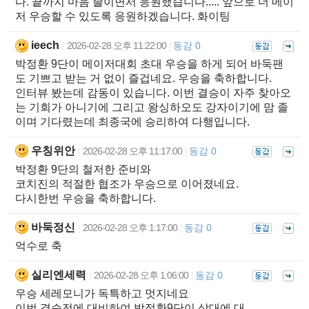
다. 끝까지 마음 졸이면서 응원했습니다..... 앞으로 더 메이
저 우승할 수 있도록 응원하겠습니다. 화이팅
ieech
2026-02-28 오후 11:22:00
동감 0
|
|
박정환 9단이 메이저대회 초대 우승을 하게 되어 바둑팬
도 기쁘고 받는 거 없이 즐겁네요. 우승을 축하합니다.
인터뷰 봤는데 감동이 있습니다. 이번 결승이 자주 찾아오
는 기회가 아니기에 그리고 왕싱하오도 강자이기에 맘 졸
이며 기다렸는데 최종국에 승리하여 다행입니다.
우칭위안
2026-02-28 오후 11:17:00
동감 0
|
|
박정환 9단의 철저한 준비와
코치진의 적절한 협조가 우승으로 이어졌네요.
다시한번 우승을 축하합니다.
바둑정신
2026-02-28 오후 1:17:00
동감 0
|
|
억수로 축
실리엔세력
2026-02-28 오후 1:06:00
동감 0
|
|
우승 세레모니가 독특하고 멋지네요
이번 결승전에 대비하여 박정환9단이 상대에 대