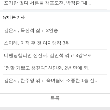
포기란 없다 서른둘 챔프도전, 박정환 “내 ..
많이 본 기사
김은지, 목진석 잡고 2연승
스미레, 이적 후 첫 여자랭킹 3위
디펜딩챔피언 신진서, 김민석 꺾고 8강으로
“정말 기쁘고 뜻깊다” 신민준, 2년 만에 되..
김은지, 한주영 꺾고 숙녀팀에 소중한 1승 선..
목록