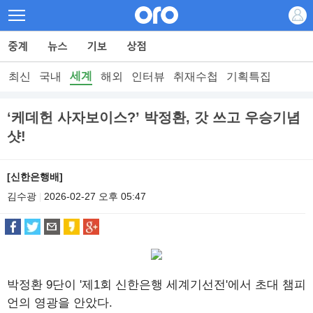
세계
최신
국내
해외
인터뷰
취재수첩
기획특집
‘케데헌 사자보이스?’ 박정환, 갓 쓰고 우승기념
샷!
[신한은행배]
김수광
2026-02-27 오후 05:47
|
박정환 9단이 '제1회 신한은행 세계기선전'에서 초대 챔피
언의 영광을 안았다.