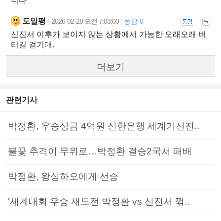
니다
도일평
2026-02-28 오전 7:03:00
동감 0
|
|
신진서 이후가 보이지 않는 상황에서 가능한 오래오래 버
티길 걸기대.
더보기
관련기사
박정환, 우승상금 4억원 신한은행 세계기선전..
불꽃 추격이 무위로…박정환 결승2국서 패배
박정환, 왕싱하오에게 선승
'세계대회 우승 재도전 박정환 vs 신진서 꺾..