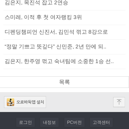
김은지, 목진석 잡고 2연승
스미레, 이적 후 첫 여자랭킹 3위
디펜딩챔피언 신진서, 김민석 꺾고 8강으로
“정말 기쁘고 뜻깊다” 신민준, 2년 만에 되..
김은지, 한주영 꺾고 숙녀팀에 소중한 1승 선..
목록
로그인
내정보
PC버전
고객센터