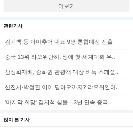
더보기
관련기사
김기백 등 아마추어 대표 9명 통합예선 진출
중국 13위 랴오위안허, 생애 첫 세계대회 우..
삼성화재배, 중화권 관광객 대상 바둑 스페셜..
신진서·박정환 이어 딩하오까지? 랴오위안허..
'마지막 희망' 김지석 침몰…3년 연속 중국..
많이 본 기사