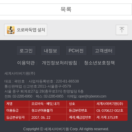
목록
로그인
내정보
PC버전
고객센터
이용약관
|
개인정보처리방침
|
청소년보호정책
세계사이버기원(주)
대표 : 곽민호
|
사업자등록번호 : 220-81-86538
통신판매업 신고번호:2011-서울중구-0579
서울 중구 퇴계로27길 28(충무로3가) 한영빌딩 6층
전화 : 02-2285-6950
|
팩스 : 02-2285-6955
|
이메일 :
oper@cyberoro.com
Copyright ⓒ 세계사이버기원 Corp. All rights reserved.