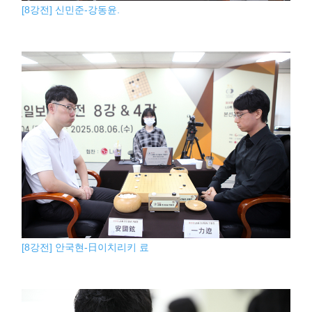
[8강전] 신민준-강동윤.
[8강전] 안국현-日이치리키 료