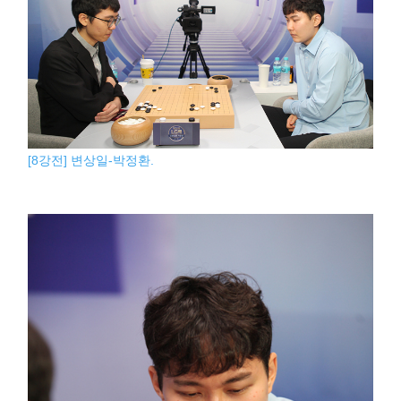
[8강전] 변상일-박정환.