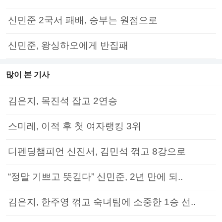
신민준 2국서 패배, 승부는 원점으로
신민준, 왕싱하오에게 반집패
많이 본 기사
김은지, 목진석 잡고 2연승
스미레, 이적 후 첫 여자랭킹 3위
디펜딩챔피언 신진서, 김민석 꺾고 8강으로
“정말 기쁘고 뜻깊다” 신민준, 2년 만에 되..
김은지, 한주영 꺾고 숙녀팀에 소중한 1승 선..