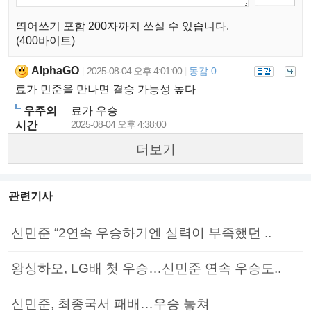
띄어쓰기 포함 200자까지 쓰실 수 있습니다.
(400바이트)
AIphaGO
2025-08-04 오후 4:01:00
동감 0
|
|
료가 민준을 만나면 결승 가능성 높다
우주의
료가 우승
2025-08-04 오후 4:38:00
시간
더보기
관련기사
신민준 “2연속 우승하기엔 실력이 부족했던 ..
왕싱하오, LG배 첫 우승…신민준 연속 우승도..
신민준, 최종국서 패배…우승 놓쳐