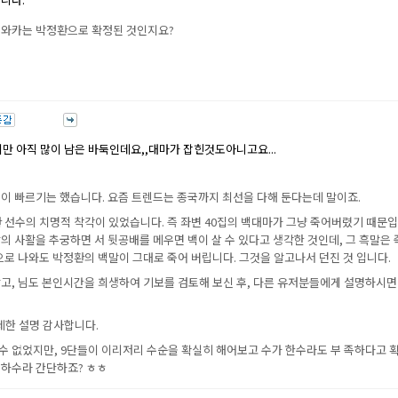
 와카는 박정환으로 확정된 것인지요?
만 아직 많이 남은 바둑인데요,,대마가 잡힌것도아니고요...
석이 빠르기는 했습니다. 요즘 트렌드는 종국까지 최선을 다해 둔다는데 말이죠.
 선수의 치명적 착각이 있었습니다. 즉 좌변 40집의 백대마가 그냥 죽어버렸기 때문입
의 사활을 추궁하면 서 뒷공배를 메우면 백이 살 수 있다고 생각한 것인데, 그 흑말은 
으로 나와도 박정환의 백말이 그대로 죽어 버립니다. 그것을 알고나서 던진 것 입니다.
말고, 님도 본인시간을 희생하여 기보를 검토해 보신 후, 다른 유저분들에게 설명하시면
자세한 설명 감사합니다.
수 없었지만, 9단들이 이리저리 수순을 확실히 해어보고 수가 한수라도 부 족하다고 
 하수라 간단하죠? ㅎㅎ