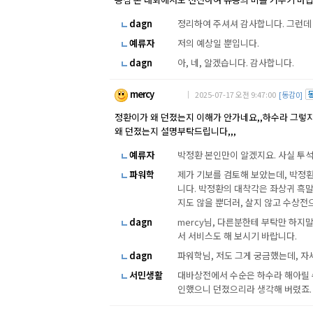
dagn
정리하여 주셔셔 감사합니다. 그런데
예류자
저의 예상일 뿐입니다.
dagn
아, 네, 알겠습니다. 감사합니다.
mercy
｜ 2025-07-17 오전 9:47:00
[동감0]
정환이가 왜 던졌는지 이해가 안가네요,,하수라 그렇지
왜 던졌는지 설명부탁드립니다,,,
예류자
박정환 본인만이 알겠지요. 사실 투
파워학
제가 기보를 검토해 보았는데, 박정환
니다. 박정환의 대착각은 좌상귀 흑말
지도 않을 뿐더러, 살지 않고 수상전
dagn
mercy님, 다른분한테 부탁만 하지
서 서비스도 해 보시기 바랍니다.
dagn
파워학님, 저도 그게 궁금했는데, 
서민생활
대바상전에서 수순은 하수라 해아릴 
인했으니 던졌으리라 생각해 버렸죠.