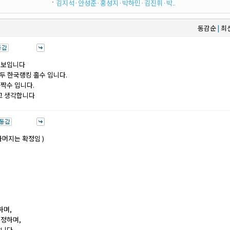
김지석·안성준·홍성지·박하민·김진휘·박..
동감순
최
|
 보입니다
모두 한국랭킹 홀수 입니다.
 짝수 입니다.
라고 생각합니다
나머지는 확정임 )
하며,
수정하며,
니다.