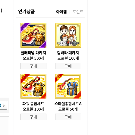
).
인기상품
아이템
포인트
플래티넘 패키지
겜바타 패키지
오로볼 500개
오로볼 100개
구매
구매
파워 종합세트
스페셜종합세트A
오로볼 100개
오로볼 50개
구매
구매