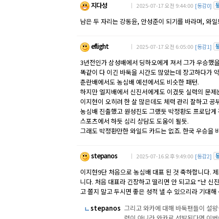
지다성
｜ 2025-07-17 오전 9:44:00
[동감0]
남은 두 자리는 강동윤, 안성준이 되기를 바라며, 와
eflight
｜ 2025-07-17 오전 6:05:00
[동감1]
3년전인가 삼성배에서 딩하오에게 져서 그가 우승했을
똑같이 다 이긴 바둑을 시간도 많았는데 장고하다가 악
춘란배에서도 농심배 예선에서도 비슷한 패턴.
하지만 엘지배에서 신진서에게도 이겼듯 실력의 문제는
이지현이 오히려 한 살 많은데도 체력 관리 잘하고 공
농심배 진출했고 원성진도 그랬듯 박정환도 프로답게 
스포츠에서 하듯 심리 상담도 도움이 될듯.
그래도 박정환만한 와일드 카드는 없죠. 한국 우승을 바
stepanos
｜ 2025-07-16 오후 9:49:00
[동감2]
이지현9단 처음으로 농심배 대표 된 것 축하합니다. 제
니다. 처음 대표라 긴장하고 떨리면 안 되고요 “난 신
고 쫄지 말고 두시면 좋은 성적 낼 수 있으리라 기대해
stepanos
그리고 와카에 대해 바둑팬들이 설왕
력이 아니라 와카로 선발된다면 이번이