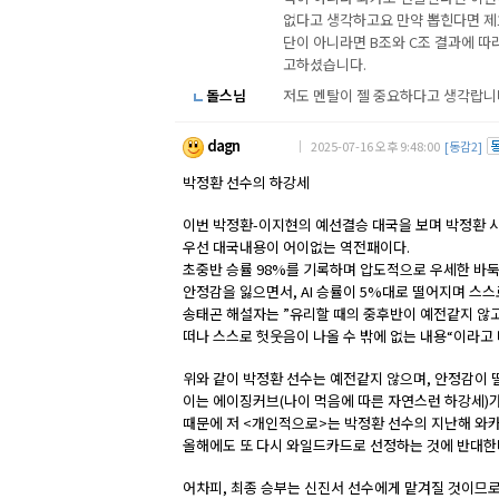
없다고 생각하고요 만약 뽑힌다면 제
단이 아니라면 B조와 C조 결과에 따
고하셨습니다.
돌스님
저도 멘탈이 젤 중요하다고 생각랍니
dagn
｜ 2025-07-16 오후 9:48:00
[동감2]
박정환 선수의 하강세
이번 박정환-이지현의 예선결승 대국을 보며 박정환 시
우선 대국내용이 어이없는 역전패이다.
초중반 승률 98%를 기록하며 압도적으로 우세한 바
안정감을 잃으면서, AI 승률이 5%대로 떨어지며 스스
송태곤 해설자는 ”유리할 때의 중후반이 예전같지 않고
떠나 스스로 헛웃음이 나올 수 밖에 없는 내용“이라고
위와 같이 박정환 선수는 예전같지 않으며, 안정감이 
이는 에이징커브(나이 먹음에 따른 자연스런 하강세)가
때문에 저 <개인적으로>는 박정환 선수의 지난해 와카
올해에도 또 다시 와일드카드로 선정하는 것에 반대한
어차피, 최종 승부는 신진서 선수에게 맡겨질 것이므로