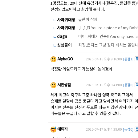
1명정도는, 20대 신예 유망기사나(한우진, 문민종 등)
선정되었으면하고 희망해 봅니다.
글쓴이 삭제
사마귀대장
사마귀대장
♩♪♬ You're a piece of my Bob
dagn
어이! 싸대기 안뇽!! You only have 
심심풀이
최정,은지는 그냥 갖다 바치는 꼴입
AIphaGO
｜ 2025-07-16 오후 9:16:00
[동감1]
박정환 와일드카드 가능성이 높아졌네
서민생활
｜ 2025-07-16 오후 8:43:00
[동감0]
세계 최고의 축구리그중 하나인 영국 축구리그에서
승패를 말할때 공은 둥글다 라고 말하면서 여러가지 
이지현 선수는 신진서 푸로를 최근 이겼던 강자이니 굳
바둑돌은 둥글다 라고 말할 수 있을 것 같다.
예류자
｜ 2025-07-17 오후 4:39:00
[동감0]