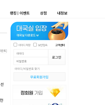
랭킹
|
이벤트
상점
내정보
아이디 저장
보안접속
고객센터
]
프린트
아이디/비밀번호 찾기
무료회원가입
예선
역전