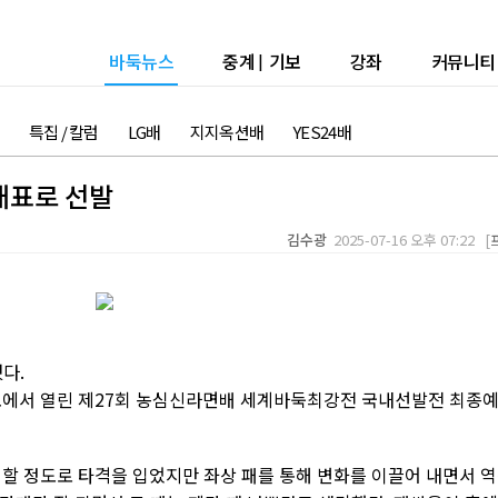
바둑뉴스
중계
|
기보
강좌
커뮤니티
특집 / 칼럼
LG배
지지옥션배
YES24배
국대표로 선발
김수광
2025-07-16 오후 07:22 [
다.
오에서 열린 제27회 농심신라면배 세계바둑최강전 국내선발전 최종
리할 정도로 타격을 입었지만 좌상 패를 통해 변화를 이끌어 내면서 