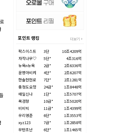
대로
다
포인트 랭킹
더보기
팍스이스트
3단
10조4209억
자작나무♡
5단*
4조316억
뉴욕n뉴욕
2급*
2조6336억
운명아비켜
4단*
2조6207억
한솔현현로
7단*
2조1281억
충청도요정
24급*
1조8448억
매일신나
1단*
1조5707억
이들
목검향
10급*
1조5020억
비비빅
11급*
1조4399억
우리영준
6단*
1조3553억
성
xyz123
7급*
1조2858억
무탄초난
6단*
1조1465억