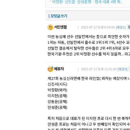
박정환·신민준·안성준행…한국 대표 4명 확..
┃꼬릿글 쓰기
서민생활
｜ 2025-07-17 오후 6:04:00
[동감1]
이번 농심배 선수 선발전에서는 참으로 희안한 숫자가
1위는 자동, 선발전에서 홀수로 3위 5위 7위, 4선수 
선발전 결승에서 탈락한 선수들은 2위 4위 6위로 모두
한국기원 추천은 2위 박정환 선수를 하지 않을까... 
예류자
｜ 2025-07-17 오후 11:01:00
[동감0]
제27회 농심신라면배 한국 라인업( 와카는 예상이며 
신진서(시드)
박정환(와카)
이지현(공채)
강동윤(공채)
안성준(공채)
특히 처음으로 대표가 된 이지현 프로 다시 한 번 축하
안성준 프로는 처음이 아니고 두 번째임이 확인되어 
농심 본 대회에서도 선전하여 유종의 미를 거두기 바랍