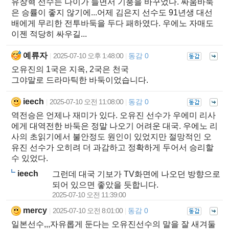
유창혁 선수는 나이가 들면서 기풍을 바꾸었다. 싸움바둑
은 승률이 좋지 않기에...어제 김은지 선수도 91년생 대선
배에게 무리한 전투바둑을 두다 패하였다. 우에노 자매도
이젠 적당히 싸우길...
예류자
2025-07-10 오후 1:48:00
동감 0
|
|
오유진의 1국은 지옥, 2국은 천국
그야말로 드라마틱한 바둑이었습니다.
ieech
2025-07-10 오전 11:08:00
동감 0
|
|
역전승은 언제나 재미가 있다. 오유진 선수가 우에미 리사
에게 대역전한 바둑은 정말 나오기 어려운 대국. 우에노 리
사의 초읽기에서 불안정도 원인이 있었지만 절망적인 오
유진 선수가 오히려 더 과감하고 정확하게 두어서 승리할
수 있었다.
ieech
그런데 대국 기보가 TV화면에 나오던 방향으로
되어 있으면 좋았을 듯합니다.
2025-07-10 오전 11:39:00
mercy
2025-07-10 오전 8:01:00
동감 0
|
|
일본선수,,,자유롭게 둔다는 오유진선수의 말을 잘 새겨둘