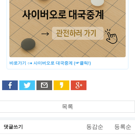
바로가기 ○● 사이버오로 대국중계 (☞클릭!)
목록
동감순
등록순
댓글쓰기