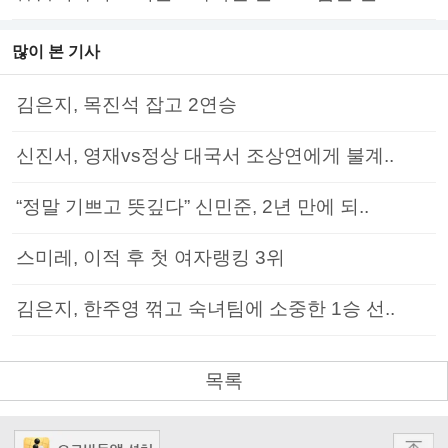
많이 본 기사
김은지, 목진석 잡고 2연승
신진서, 영재vs정상 대국서 조상연에게 불계..
“정말 기쁘고 뜻깊다” 신민준, 2년 만에 되..
스미레, 이적 후 첫 여자랭킹 3위
김은지, 한주영 꺾고 숙녀팀에 소중한 1승 선..
목록