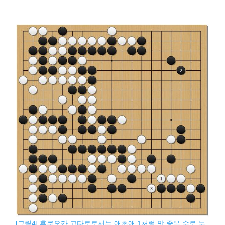
[그림4] 후쿠오카 고타로로서는 애초애 1처럼 맛 좋은 수로 두