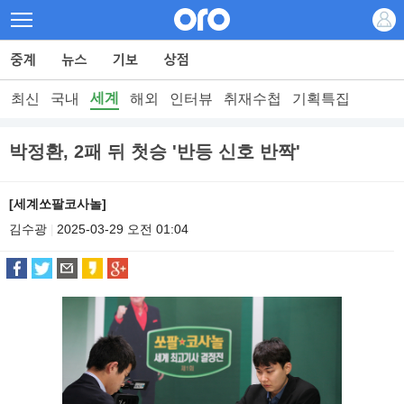
세계
최신
국내
해외
인터뷰
취재수첩
기획특집
박정환, 2패 뒤 첫승 '반등 신호 반짝'
[세계쏘팔코사놀]
김수광
2025-03-29 오전 01:04
|