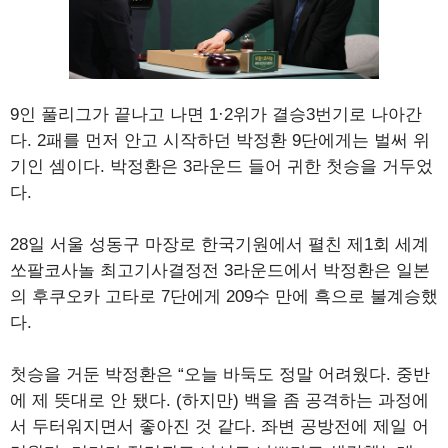
9인 풀리그가 끝나고 나면 1·2위가 결승3번기로 나아간
다. 2패를 먼저 안고 시작하던 박정환 9단에게는 벌써 위
기인 셈이다. 박정환은 3라운드 들어 귀한 첫승을 거두었
다.
28일 서울 성동구 마장로 한국기원에서 펼친 제1회 세계
쏘팔코사놀 최고기사결정전 3라운드에서 박정환은 일본
의 후쿠오카 고타로 7단에게 209수 만에 흑으로 불계승했
다.
첫승을 거둔 박정환은 “오늘 바둑도 정말 어려웠다. 중반
에 제 뜻대로 안 됐다. (하지만) 백을 좀 공격하는 과정에
서 두터워지면서 좋아진 것 같다. 좌변 공방전에 제일 어