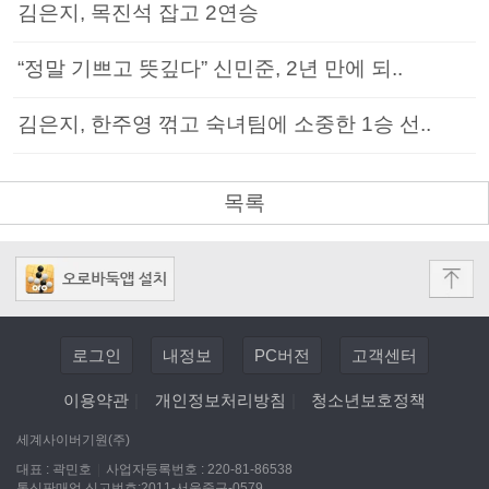
김은지, 목진석 잡고 2연승
“정말 기쁘고 뜻깊다” 신민준, 2년 만에 되..
김은지, 한주영 꺾고 숙녀팀에 소중한 1승 선..
목록
로그인
내정보
PC버전
고객센터
이용약관
|
개인정보처리방침
|
청소년보호정책
세계사이버기원(주)
대표 : 곽민호
|
사업자등록번호 : 220-81-86538
통신판매업 신고번호:2011-서울중구-0579