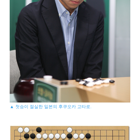
▲ 첫승이 절실한 일본의 후쿠오카 고타로.