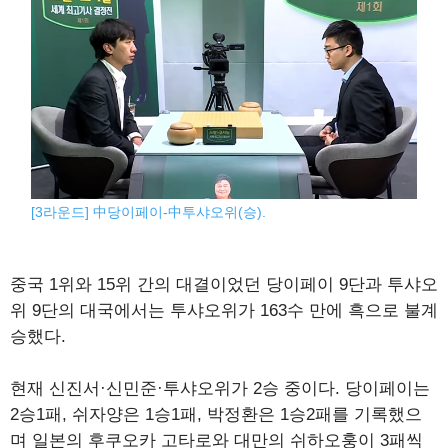
[3라운드] 中당이페이-中투샤오위(승).
중국 1위와 15위 간의 대결이었던 당이페이 9단과 투샤오
위 9단의 대국에서는 투샤오위가 163수 만에 흑으로 불계
승했다.
현재 신진서·신민준·투샤오위가 2승 중이다. 당이페이는
2승1패, 쉬자양은 1승1패, 박정환은 1승2패를 기록했으
며 일본의 후쿠오카 고타로와 대만의 쉬하오훙이 3패씩