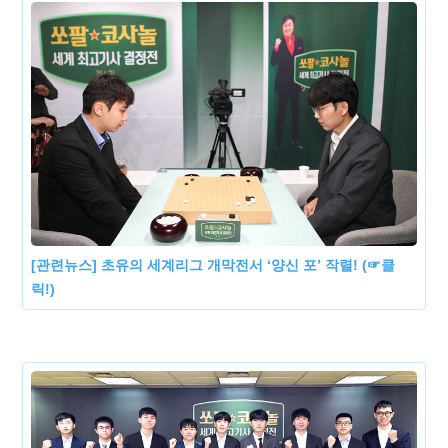
[관련뉴스] 초유의 세계리그 개막전서 ‘양신 포’ 작렬! (☞클
릭!)