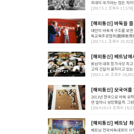
최대의 국가라는 점은 차치하
[2017.5.2
조회수
17,578]
[해외통신] 바둑을 즐
대만의 바둑계 구조를 보면
둑교육추광협회(圍棋敎育推廣
[2017.5.1
조회수
23,922]
[해외통신] 베트남에
동남아 대회 참가사상 최고
고자 긴밀히 움직이고 있는 
[2015.1.26
조회수
18,851
[해외통신] 모국어를 
2013년 한국으로 바둑 유
연 얼마나 성장했을까. 그런데
[2014.10.14
조회수
19,32
[해외통신] 베트남 최
베트남 전국바둑대회의 시작은