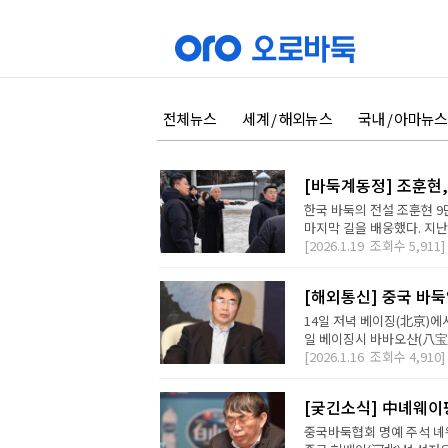
전체뉴스
세계 / 해외뉴스
국내 / 아마뉴스
[바둑계동정] 조훈현
한국 바둑의 전설 조훈현 9
마지막 길을 배웅했다. 지난 
[2026.1.19
조회수
5,911]
[해외통신] 중국 바둑
14일 저녁 베이징(北京)에
일 베이징시 바바오산(八宝山
[2026.1.16
조회수
4,910]
[궂긴소식] 中녜웨이핑
중국바둑협회 명예 주석 녜웨