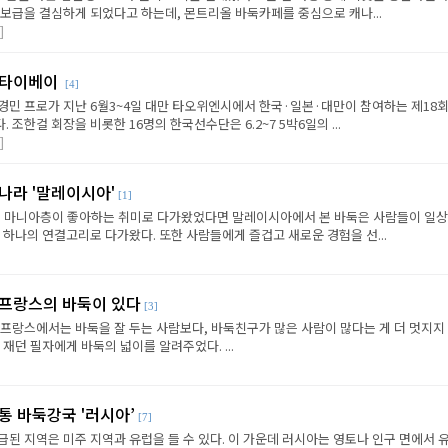
보급을 결심하게 되었다고 하는데, 몬트리올 바둑카페를 중심으로 캐나...
]
 타이베이
[4]
경민 프로가 지난 6월3~4일 대만 타오위엔시에서 한국·일본·대만이 참여하는 제18회
조한걸 회장을 비롯한 16명의 한국선수단은 6.2~7 5박6일의 ...
]
나라 '말레이시아'
[1]
의 마니아층이 좋아하는 취미로 다가왔었다면 말레이시아에서 본 바둑은 사람들이 일
 하나의 연결고리로 다가왔다. 또한 사람들에게 즐겁고 새로운 경험을 선...
 프랑스의 바둑이 있다
[3]
 프랑스에서는 바둑을 잘 두는 사람보다, 바둑친구가 많은 사람이 많다는 게 더 멋지지
재던 필자에게 바둑의 넓이를 알려주었다. ...
통 바둑강국 '러시아’
[7]
된 지역은 미주 지역과 유럽을 들 수 있다. 이 가운데 러시아는 영토나 인구 면에서 