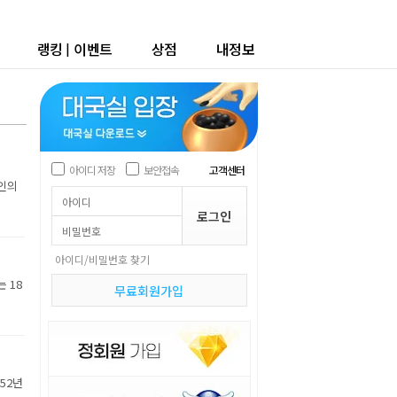
랭킹
|
이벤트
상점
내정보
아이디 저장
보안접속
고객센터
고인의
아이디/비밀번호 찾기
 18
무료회원가입
52년