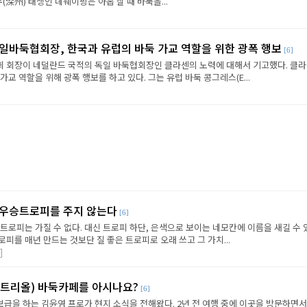
(深州) 태생인 녜웨이핑은 아홉 살 때 바둑을...
독일바둑협회장, 한국과 유럽의 바둑 가교 역할을 위한 광폭 행보
[6]
 회장이 네덜란드 국적의 독일 바둑협회장인 클라센의 노력에 대해서 기고했다. 클라
교 역할을 위해 광폭 행보를 하고 있다. 그는 유럽 바둑 콩그레스(E...
 우승트로피를 주지 않는다
[6]
트로피는 가질 수 없다. 대신 트로피 하단, 은색으로 보이는 네모칸에 이름을 새길 수 
피를 매년 만드는 것보단 질 좋은 트로피로 오래 쓰고 그 가치...
]
몬트리올) 바둑카페를 아시나요?
[6]
급을 하는 김윤영 프로가 현지 소식을 전해왔다. 2년 전 여행 중에 이곳을 방문하면서