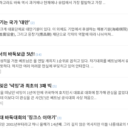
고라도 바둑 역시 과거에나 현재에나 유럽에서 가장 활발하고 가장 ...
기는 국가 '대만'
[2]
 크게 대표단체로 대만기원이 있다. 이 외에도 기업에서 후원하는 해봉기원(海峰棋院)
協會), 그리고 응창기(應昌期) 재단으로 각자의 역할에 따라 나뉘어져...
서의 바둑보급 5년!
[14]
 성적을 거둔 베트남은 올 연말 개최지 1순위로 꼽히고 있다. 차기대회를 베트남에서 
듯하다. 하지만 여러 어려운 현실에 부딪히고 있어 안타깝다. ...
]
잊은 '녁밍'과 최초의 3패 빅
[5]
학을 떠났던 녁밍이 1년여 만에 귀국하여 호치민시 대표로 대회에 참가해 관심을 끌었다
 이보다 더 관심을 끈 사건(?)은 베트남 공식대회 사상 처음으...
6]
대 바둑대회의 '징크스 이야기'
[3]
 2001년부터라고 하니 올해가 14년째. 그리 길지 않은 역사지만 이들 나름대로의