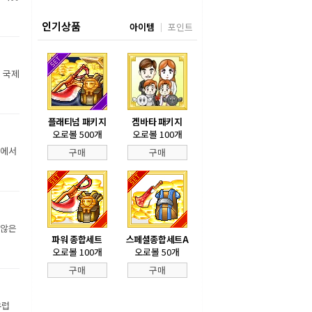
인기상품
아이템
포인트
 국제
플래티넘 패키지
겜바타 패키지
오로볼 500개
오로볼 100개
상에서
구매
구매
 않은
파워 종합세트
스페셜종합세트A
오로볼 100개
오로볼 50개
구매
구매
유럽