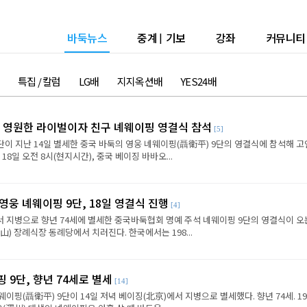
바둑뉴스
중계
|
기보
강좌
커뮤니티
특집 / 칼럼
LG배
지지옥션배
YES24배
, 영원한 라이벌이자 친구 녜웨이핑 영결식 참석
[5]
단이 지난 14일 별세한 중국 바둑의 영웅 녜웨이핑(聶衛平) 9단의 영결식에 참석해 
18일 오전 8시(현지시간), 중국 베이징 바바오...
영웅 녜웨이핑 9단, 18일 영결식 진행
[4]
서 지병으로 향년 74세에 별세한 중국바둑협회 명예 주석 녜웨이핑 9단의 영결식이 오는
) 장례식장 동례당에서 치러진다. 한국에서는 198...
 9단, 향년 74세로 별세
[14]
이핑(聶衛平) 9단이 14일 저녁 베이징(北京)에서 지병으로 별세했다. 향년 74세. 19