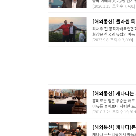
중국 허베이(河北)성 선저우
[2026.1.15
조회수
7,491]
[해외통신] 클라센 
최채우 전 공직자바둑연합회
회장은 한국과 유럽의 바둑 가
[2023.9.8
조회수
7,899]
[해외통신] 캐나다는
흥미로운 점은 우승을 해도 
이유를 물어보니 저렴한 트로
[2018.3.24
조회수
19,914
[해외통신] 캐나다(
캐나다 몬트리올에서 바둑보