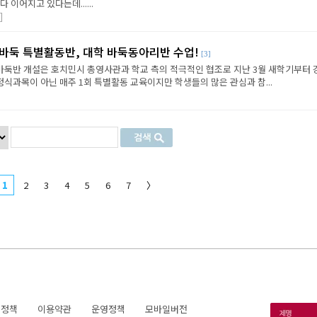
 이어지고 있다는데......
]
 바둑 특별활동반, 대학 바둑동아리반 수업!
[3]
둑반 개설은 호치민시 총영사관과 학교 측의 적극적인 협조로 지난 3월 새학기부터 
 정식과목이 아닌 매주 1회 특별활동 교육이지만 학생들의 많은 관심과 참...
1
2
3
4
5
6
7
〉
호정책
이용약관
운영정책
모바일버전