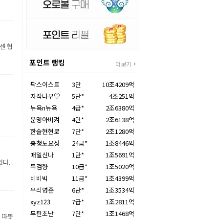
센 협
포인트 랭킹
더보기
팍스이스트
3단
10조4209억
자작나무♡
5단*
4조251억
뉴욕n뉴욕
4급*
2조6380억
운명아비켜
4단*
2조6138억
한솔현현로
7단*
2조1280억
충청도요정
24급*
1조8446억
매일신나
1단*
1조5691억
있다.
목검향
10급*
1조5020억
비비빅
11급*
1조4399억
우리영준
6단*
1조3534억
xyz123
7급*
1조2811억
무탄초난
7단*
1조1468억
 따뜻