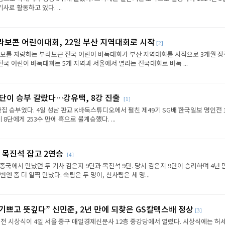
로 활동하고 있다. ...
라보콘 어린이대회, 22일 부산 지역대회로 시작
[2]
규모를 자랑하는 부라보콘 전국 어린이 바둑대회가 부산 지역대회를 시작으로 3개월 
전국 어린이 바둑대회는 5개 지역과 서울에서 열리는 전국대회로 바둑 ...
판단이 승부 갈랐다…강유택, 8강 진출
[1]
반집 승부였다. 4일 성남 판교 K바둑스튜디오에서 펼친 제49기 SG배 한국일보 명인전 
8단에게 253수 만에 흑으로 불계승했다. ...
 목진석 잡고 2연승
[4]
종국에서 만났던 두 기사 김은지 9단과 목진석 9단. 당시 김은지 9단이 승리하며 4년 
엔 좀 더 일찍 만났다. 숙팀은 두 명이, 신사팀은 세 명...
 기쁘고 뜻깊다” 신민준, 2년 만에 되찾은 GS칼텍스배 정상
[3]
전 시상식이 4일 서울 중구 매일경제신문사 12층 중강당에서 열렸다. 시상식에는 허세