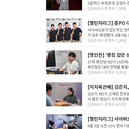
S칼텍스 부회장과 김정수 전
[2026.8.4
조회수
7,998]
[챌린지리그] 준PO 
사이버오로가 압도적인 성적
가 모두 확정됐다. 8월 4일 오
[2026.8.4
조회수
1,260]
[명인전] '랭킹 잡은 
37위 류민형 9단이 16강
류민형은 대국 전체를 통틀어
[2026.8.4
조회수
3,352]
[지지옥션배] 김은지,
김은지 9단이 신예팀 한주영
서 펼친 제20기 지지옥션배
[2026.8.3
조회수
6,525]
[챌린지리그] 사이버오
8월 3일 오전 10시 한국기