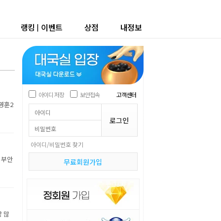
랭킹
|
이벤트
상점
내정보
아이디 저장
보안접속
고객센터
박영훈2
아이디/비밀번호 찾기
 부안
무료회원가입
장 많