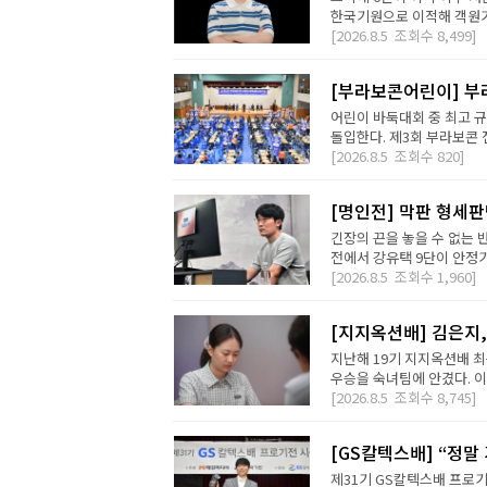
한국기원으로 이적해 객원기사
[2026.8.5
조회수
8,499]
[부라보콘어린이] 부
어린이 바둑대회 중 최고 
돌입한다. 제3회 부라보콘 
[2026.8.5
조회수
820]
[명인전] 막판 형세
긴장의 끈을 놓을 수 없는 
전에서 강유택 9단이 안정기 
[2026.8.5
조회수
1,960]
[지지옥션배] 김은지,
지난해 19기 지지옥션배 최
우승을 숙녀팀에 안겼다. 이번
[2026.8.5
조회수
8,745]
[GS칼텍스배] “정말
제31기 GS칼텍스배 프로기