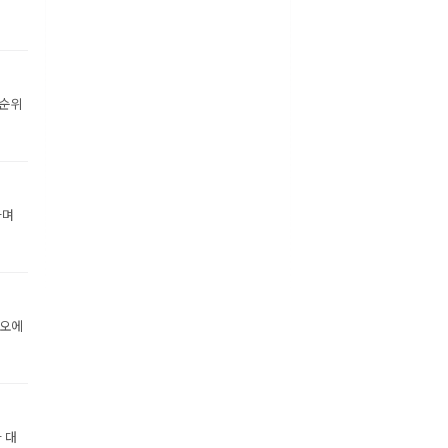
 순위
하며
디오에
 대