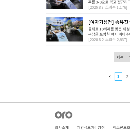
주를 3-0으로 꺾고 정규리
[2026.8.3
조회수
1,176]
[여자기성전] 송유진
올해로 10회째를 맞은 해
구생을 포함한 여자 아마추어
[2026.8.2
조회수
2,937]
〈
1
2
회사소개
개인정보처리방침
청소년보