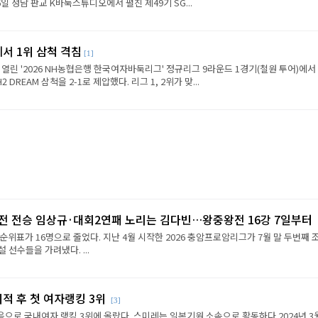
6일 성남 판교 K바둑스튜디오에서 펼친 제49기 SG...
에서 1위 삼척 격침
[1]
 열린 '2026 NH농협은행 한국여자바둑리그' 정규리그 9라운드 1경기(철원 투어)에서
REAM 삼척을 2-1로 제압했다. 리그 1, 2위가 맞...
2전 전승 임상규·대회2연패 노리는 김다빈…왕중왕전 16강 7일부터
순위표가 16명으로 줄었다. 지난 4월 시작한 2026 충암프로암리그가 7월 말 두번째 
선수들을 가려냈다. ...
이적 후 첫 여자랭킹 3위
[3]
음으로 국내여자 랭킹 3위에 올랐다. 스미레는 일본기원 소속으로 활동하다 2024년 3