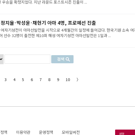
그 우승을 확정지었다. 지난 라운드 포스트시즌 진출이 ...
·정지율·박성윤·채현기 아마 4명, 프로예선 진출
성 여자기성전이 아마선발전을 시작으로 4개월간의 일정에 들어갔다. 한국기원 소속 여
 선수 32명이 출전한 제10회 해성 여자기성전 아마선발전은 1일과 ...
3
4
5
6
7
8
9
10
〉
호정책
이용약관
운영정책
모바일버전