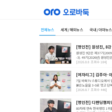
전체뉴스
세계 / 해외뉴스
국내 / 아마뉴스
[명인전] 원성진, 8
원성진 9단은 제37기(200
-3). 49기(2026년) 원성
[2026.8.8
조회수
184]
[여자리그] 김주아·이
7일 바둑TV 스튜디오에서
붉은노을을 3-0로 꺾고 단독
[2026.8.7
조회수
446]
[명인전] 디펜딩챔피
80차례 연속 한국랭킹 1위를