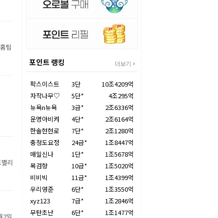
 홈팀
포인트 랭킹
더보기
팍스이스트
3단
10조4209억
자작나무♡
5단*
4조295억
뉴욕n뉴욕
3급*
2조6336억
운명아비켜
4단*
2조6164억
한솔현현로
7단*
2조1280억
충청도요정
24급*
1조8447억
매일신나
1단*
1조5678억
조별리
목검향
10급*
1조5020억
비비빅
11급*
1조4399억
우리영준
6단*
1조3550억
xyz123
7급*
1조2846억
무탄초난
6단*
1조1477억
월2일