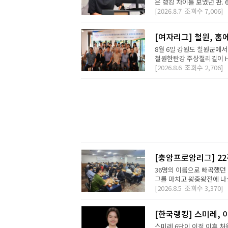
은 랭킹 차이를 보였던 판. 
[2026.8.7
조회수
7,006]
[여자리그] 철원, 홈
8월 6일 강원도 철원군에서
철원한탄강 주상절리길이 H2 D
[2026.8.6
조회수
2,706]
[충암프로암리그] 2
36명의 이름으로 빼곡했던 
그를 마치고 왕중왕전에 나설 
[2026.8.5
조회수
3,370]
[한국랭킹] 스미레, 
스미레 6단이 이적 이후 처