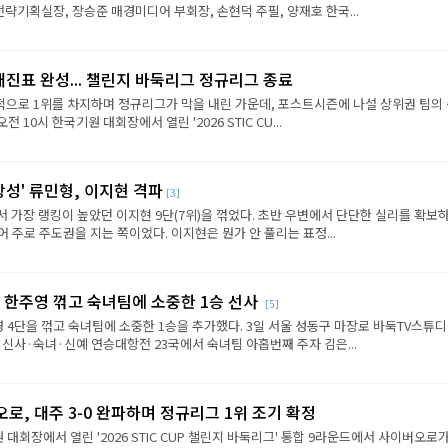
략기획실장, 장승준 매경미디어 부회장, 손현덕 주필, 양재호 한국...
대진표 완성... 챌린지 바둑리그 정규리그 종료
으로 1위를 차지하며 정규리그가 막을 내린 가운데, 포스트시즌에 나설 상위권 팀의
전 10시 한국기원 대회장에서 열린 '2026 STIC CU...
상성' 류민형, 이지현 격파
[3]
에서 가장 랭킹이 높았던 이지현 9단(7위)을 꺾었다. 초반 우변에서 단단한 실리를 확보
 주로 주도권을 지는 쪽이었다. 이지현은 뭔가 안 풀리는 표정...
 한주영 꺾고 숙녀팀에 소중한 1승 선사
[5]
 4단을 꺾고 숙녀팀에 소중한 1승을 추가했다. 3일 서울 성동구 마장로 바둑TV스튜
 신사·숙녀·신예 연승대항전 23국에서 숙녀팀 아홉번째 주자 김은...
로, 대주 3-0 완파하며 정규리그 1위 조기 확정
원 대회장에서 열린 '2026 STIC CUP 챌린지 바둑리그' 통합 9라운드에서 사이버오로가