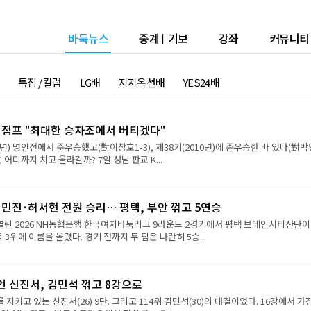
바둑뉴스
중계
|
기보
강좌
커뮤니티
특집 / 칼럼
LG배
지지옥션배
YES24배
강 점프 "최대한 승자조에서 버티겠다"
9년) 명인전에서 준우승했고(對이창호1-3), 제38기(2010년)에 준우승한 바 있다(對
진은 어디까지 치고 올라갈까? 7일 성남 판교 K...
민진·허서현 전원 승리… 평택, 부안 꺾고 5연승
 열린 2026 NH농협은행 한국여자바둑리그 9라운드 2경기에서 평택 브레인시티산단이
 3위에 이름을 올렸다. 경기 전까지 두 팀은 나란히 5승...
언 신진서, 김민석 꺾고 8강으로
 지키고 있는 신진서(26) 9단. 그리고 114위 김민석(30)의 대결이었다. 16강에서 가