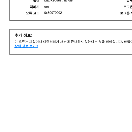
MapRequestHandler
알림
실제
oro
처리기
로그온
0x80070002
오류 코드
로그온 
추가 정보:
이 오류는 파일이나 디렉터리가 서버에 존재하지 않는다는 것을 의미합니다. 파일이
상세 정보 보기 »