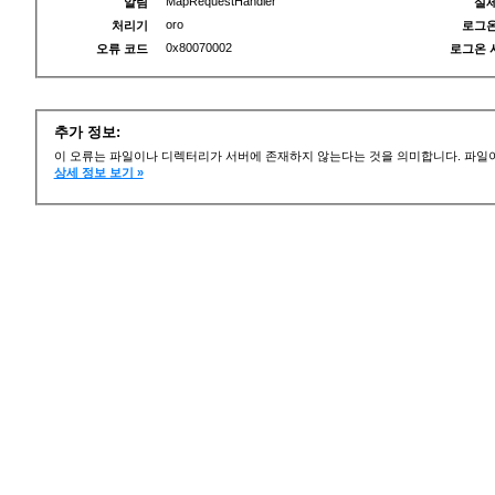
MapRequestHandler
알림
실제
oro
처리기
로그온
0x80070002
오류 코드
로그온 
추가 정보:
이 오류는 파일이나 디렉터리가 서버에 존재하지 않는다는 것을 의미합니다. 파일이
상세 정보 보기 »