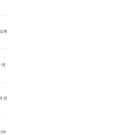
디오에
 대
자 연
 OK