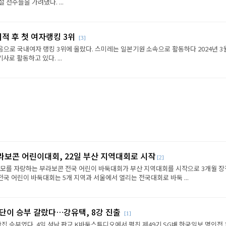
선수들을 가려냈다. ...
이적 후 첫 여자랭킹 3위
[3]
음으로 국내여자 랭킹 3위에 올랐다. 스미레는 일본기원 소속으로 활동하다 2024년 3
로 활동하고 있다. ...
라보콘 어린이대회, 22일 부산 지역대회로 시작
[2]
규모를 자랑하는 부라보콘 전국 어린이 바둑대회가 부산 지역대회를 시작으로 3개월 
전국 어린이 바둑대회는 5개 지역과 서울에서 열리는 전국대회로 바둑 ...
판단이 승부 갈랐다…강유택, 8강 진출
[1]
반집 승부였다. 4일 성남 판교 K바둑스튜디오에서 펼친 제49기 SG배 한국일보 명인전 