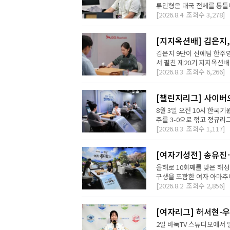
류민형은 대국 전체를 통틀어
[2026.8.4
조회수
3,278]
[지지옥션배] 김은지,
김은지 9단이 신예팀 한주영
서 펼친 제20기 지지옥션배
[2026.8.3
조회수
6,266]
[챌린지리그] 사이버오
8월 3일 오전 10시 한국기
주를 3-0으로 꺾고 정규리
[2026.8.3
조회수
1,117]
[여자기성전] 송유진
올해로 10회째를 맞은 해
구생을 포함한 여자 아마추어
[2026.8.2
조회수
2,856]
[여자리그] 허서현-우
2일 바둑TV 스튜디오에서 