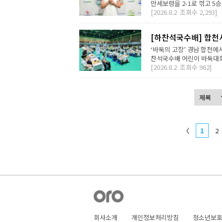
만세보령을 2-1로 꺾고 5승
[2026.8.2
조회수
2,293]
[하찬석국수배] 합천
‘바둑의 고장’ 경남 합천에
찬석국수배 어린이 바둑대회는
[2026.8.2
조회수
962]
〈
1
2
회사소개
개인정보처리방침
청소년보