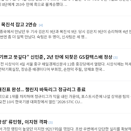
8단에게 253수 만에 흑으로 불계승했다. ...
 목진석 잡고 2연승
[4]
종국에서 만났던 두 기사 김은지 9단과 목진석 9단. 당시 김은지 9단이 승리하며 4년 
엔 좀 더 일찍 만났다. 숙팀은 두 명이, 신사팀은 세 명...
 기쁘고 뜻깊다” 신민준, 2년 만에 되찾은 GS칼텍스배 정상
[3]
전 시상식이 4일 서울 중구 매일경제신문사 12층 중강당에서 열렸다. 시상식에는 허세
략기획실장, 장승준 매경미디어 부회장, 손현덕 주필, 양재호 한국...
대진표 완성... 챌린지 바둑리그 정규리그 종료
으로 1위를 차지하며 정규리그가 막을 내린 가운데, 포스트시즌에 나설 상위권 팀의
전 10시 한국기원 대회장에서 열린 '2026 STIC CU...
상성' 류민형, 이지현 격파
[3]
에서 가장 랭킹이 높았던 이지현 9단(7위)을 꺾었다. 초반 우변에서 단단한 실리를 확보