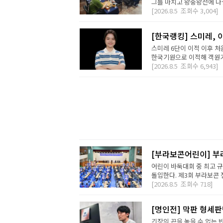
그를 마치고 왕중왕전에 나설 
[2026.8.5
조회수
3,004]
[한국랭킹] 스미레, 
스미레 6단이 이적 이후 처
한국기원으로 이적해 객원기사
[2026.8.5
조회수
6,943]
[부라보콘어린이] 부
어린이 바둑대회 중 최고 
돌입한다. 제3회 부라보콘 
[2026.8.5
조회수
718]
[명인전] 막판 형세
긴장의 끈을 놓을 수 없는 