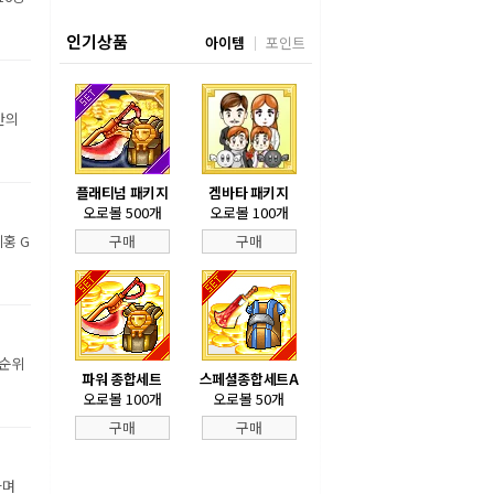
인기상품
아이템
포인트
만의
플래티넘 패키지
겜바타 패키지
오로볼 500개
오로볼 100개
홍 G
구매
구매
 순위
파워 종합세트
스페셜종합세트A
오로볼 100개
오로볼 50개
구매
구매
하며