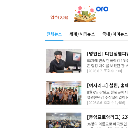
전체뉴스
세계 / 해외뉴스
국내 / 아마뉴스
[명인전] 디펜딩챔피
80차례 연속 한국랭킹 1위를
은 랭킹 차이를 보였던 판. 
[2026.8.7
조회수
734]
[여자리그] 철원, 홈
8월 6일 강원도 철원군에서
철원한탄강 주상절리길이 H2 D
[2026.8.6
조회수
1,486]
[충암프로암리그] 2
36명의 이름으로 빼곡했던 