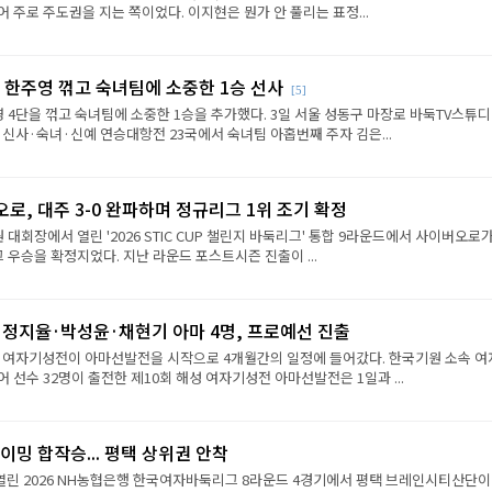
 주로 주도권을 지는 쪽이었다. 이지현은 뭔가 안 풀리는 표정...
 한주영 꺾고 숙녀팀에 소중한 1승 선사
[5]
 4단을 꺾고 숙녀팀에 소중한 1승을 추가했다. 3일 서울 성동구 마장로 바둑TV스튜
 신사·숙녀·신예 연승대항전 23국에서 숙녀팀 아홉번째 주자 김은...
로, 대주 3-0 완파하며 정규리그 1위 조기 확정
원 대회장에서 열린 '2026 STIC CUP 챌린지 바둑리그' 통합 9라운드에서 사이버오로가
그 우승을 확정지었다. 지난 라운드 포스트시즌 진출이 ...
·정지율·박성윤·채현기 아마 4명, 프로예선 진출
성 여자기성전이 아마선발전을 시작으로 4개월간의 일정에 들어갔다. 한국기원 소속 여
 선수 32명이 출전한 제10회 해성 여자기성전 아마선발전은 1일과 ...
이밍 합작승... 평택 상위권 안착
열린 2026 NH농협은행 한국여자바둑리그 8라운드 4경기에서 평택 브레인시티산단이