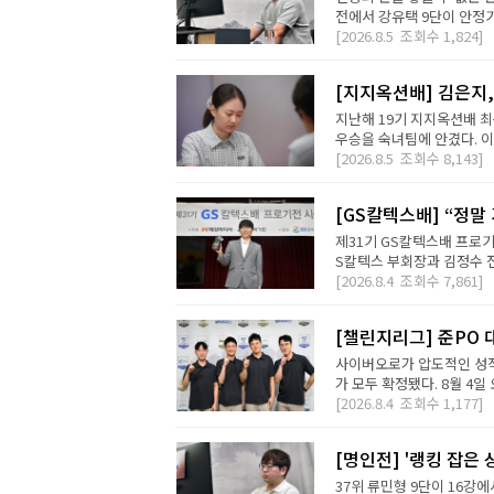
전에서 강유택 9단이 안정기 
[2026.8.5
조회수
1,824]
[지지옥션배] 김은지,
지난해 19기 지지옥션배 최
우승을 숙녀팀에 안겼다. 이번
[2026.8.5
조회수
8,143]
[GS칼텍스배] “정말
제31기 GS칼텍스배 프로기
S칼텍스 부회장과 김정수 전
[2026.8.4
조회수
7,861]
[챌린지리그] 준PO 
사이버오로가 압도적인 성적
가 모두 확정됐다. 8월 4일 오
[2026.8.4
조회수
1,177]
[명인전] '랭킹 잡은 
37위 류민형 9단이 16강