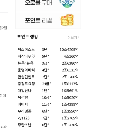
월2일
포인트 랭킹
더보기
팍스이스트
3단
10조4209억
자작나무♡
5단*
4조260억
뉴욕n뉴욕
3급*
2조6380억
운명아비켜
4단*
2조6131억
한솔현현로
7단*
2조1280억
충청도요정
24급*
1조8447억
매일신나
1단*
1조5691억
장정에
목검향
10급*
1조5020억
비비빅
11급*
1조4399억
우리영준
6단*
1조3550억
xyz123
7급*
1조2765억
무탄초난
6단*
1조1478억
16강