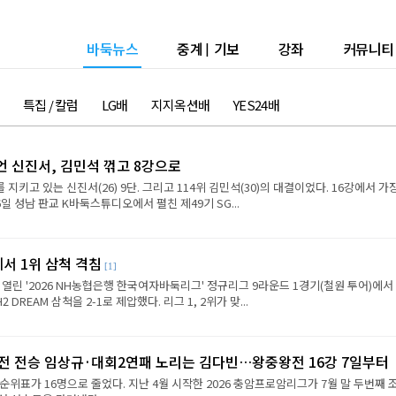
바둑뉴스
중계
|
기보
강좌
커뮤니티
특집 / 칼럼
LG배
지지옥션배
YES24배
언 신진서, 김민석 꺾고 8강으로
 지키고 있는 신진서(26) 9단. 그리고 114위 김민석(30)의 대결이었다. 16강에서 가
6일 성남 판교 K바둑스튜디오에서 펼친 제49기 SG...
에서 1위 삼척 격침
[1]
 열린 '2026 NH농협은행 한국여자바둑리그' 정규리그 9라운드 1경기(철원 투어)에서
REAM 삼척을 2-1로 제압했다. 리그 1, 2위가 맞...
2전 전승 임상규·대회2연패 노리는 김다빈…왕중왕전 16강 7일부터
순위표가 16명으로 줄었다. 지난 4월 시작한 2026 충암프로암리그가 7월 말 두번째 