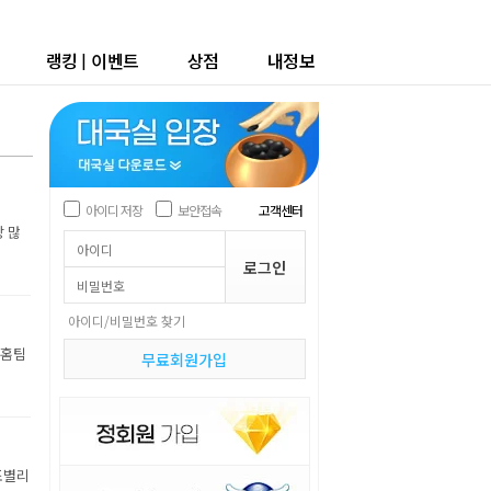
랭킹
|
이벤트
상점
내정보
아이디 저장
보안접속
고객센터
장 많
아이디/비밀번호 찾기
 홈팀
무료회원가입
조별리