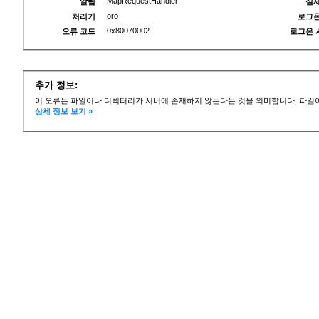
MapRequestHandler
알림
실제
oro
처리기
로그온
0x80070002
오류 코드
로그온 
추가 정보:
이 오류는 파일이나 디렉터리가 서버에 존재하지 않는다는 것을 의미합니다. 파일이
상세 정보 보기 »