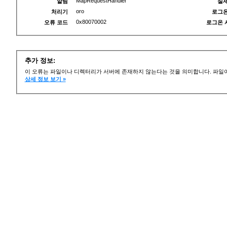
MapRequestHandler
알림
실제
oro
처리기
로그온
0x80070002
오류 코드
로그온 
추가 정보:
이 오류는 파일이나 디렉터리가 서버에 존재하지 않는다는 것을 의미합니다. 파일이
상세 정보 보기 »