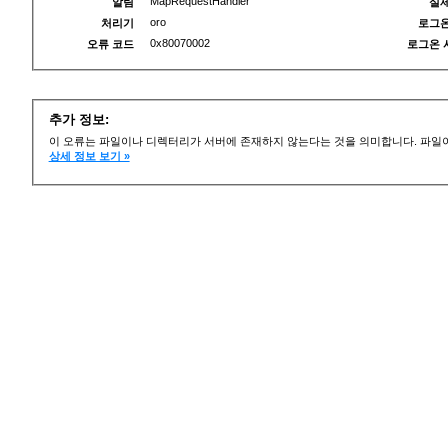
MapRequestHandler
알림
실제
oro
처리기
로그온
0x80070002
오류 코드
로그온 
추가 정보:
이 오류는 파일이나 디렉터리가 서버에 존재하지 않는다는 것을 의미합니다. 파일이
상세 정보 보기 »