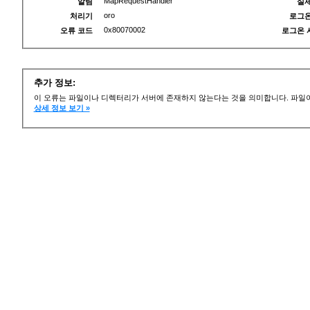
MapRequestHandler
알림
실제
oro
처리기
로그온
0x80070002
오류 코드
로그온 
추가 정보:
이 오류는 파일이나 디렉터리가 서버에 존재하지 않는다는 것을 의미합니다. 파일이
상세 정보 보기 »