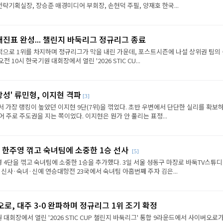
략기획실장, 장승준 매경미디어 부회장, 손현덕 주필, 양재호 한국...
대진표 완성... 챌린지 바둑리그 정규리그 종료
으로 1위를 차지하며 정규리그가 막을 내린 가운데, 포스트시즌에 나설 상위권 팀의
전 10시 한국기원 대회장에서 열린 '2026 STIC CU...
상성' 류민형, 이지현 격파
[3]
에서 가장 랭킹이 높았던 이지현 9단(7위)을 꺾었다. 초반 우변에서 단단한 실리를 확보
 주로 주도권을 지는 쪽이었다. 이지현은 뭔가 안 풀리는 표정...
 한주영 꺾고 숙녀팀에 소중한 1승 선사
[5]
 4단을 꺾고 숙녀팀에 소중한 1승을 추가했다. 3일 서울 성동구 마장로 바둑TV스튜
 신사·숙녀·신예 연승대항전 23국에서 숙녀팀 아홉번째 주자 김은...
로, 대주 3-0 완파하며 정규리그 1위 조기 확정
원 대회장에서 열린 '2026 STIC CUP 챌린지 바둑리그' 통합 9라운드에서 사이버오로가