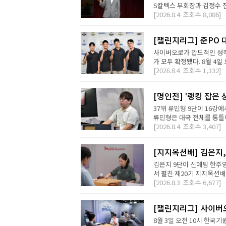
S칼텍스 부회장과 김정수 전
[2026.8.4
조회수
8,086]
[챌린지리그] 준PO 
사이버오로가 압도적인 성적
가 모두 확정됐다. 8월 4일 오
[2026.8.4
조회수
1,332]
[명인전] '랭킹 잡은 
37위 류민형 9단이 16강
류민형은 대국 전체를 통틀어
[2026.8.4
조회수
3,407]
[지지옥션배] 김은지,
김은지 9단이 신예팀 한주영
서 펼친 제20기 지지옥션배
[2026.8.3
조회수
6,677]
[챌린지리그] 사이버오
8월 3일 오전 10시 한국기