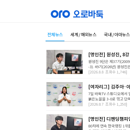
전체뉴스
세계 / 해외뉴스
국내 / 아마뉴스
[명인전] 원성진, 8
원성진 9단은 제37기(200
-3). 49기(2026년) 원성
[2026.8.8
조회수
1,746]
[여자리그] 김주아·이
7일 바둑TV 스튜디오에서
붉은노을을 3-0로 꺾고 단독
[2026.8.7
조회수
1,250]
[명인전] 디펜딩챔피
80차례 연속 한국랭킹 1위를