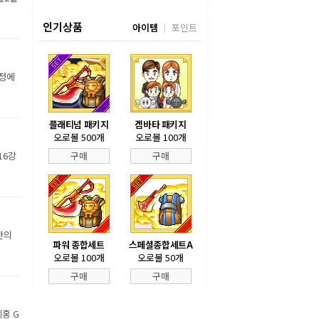
인기상품
아이템
포인트
장정에
플래티넘 패키지
겜바타 패키지
오로볼 500개
오로볼 100개
16강
구매
구매
만의
파워 종합세트
스페셜종합세트A
오로볼 100개
오로볼 50개
구매
구매
홍 G