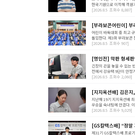
한국기원으로 이적해 객원기사
[2026.8.5
조회수
8,887]
[부라보콘어린이] 부
어린이 바둑대회 중 최고 
돌입한다. 제3회 부라보콘 
[2026.8.5
조회수
907]
[명인전] 막판 형세
긴장의 끈을 놓을 수 없는 
전에서 강유택 9단이 안정기 
[2026.8.5
조회수
2,060]
[지지옥션배] 김은지,
지난해 19기 지지옥션배 최
우승을 숙녀팀에 안겼다. 이번
[2026.8.5
조회수
9,029]
[GS칼텍스배] “정말
제31기 GS칼텍스배 프로기