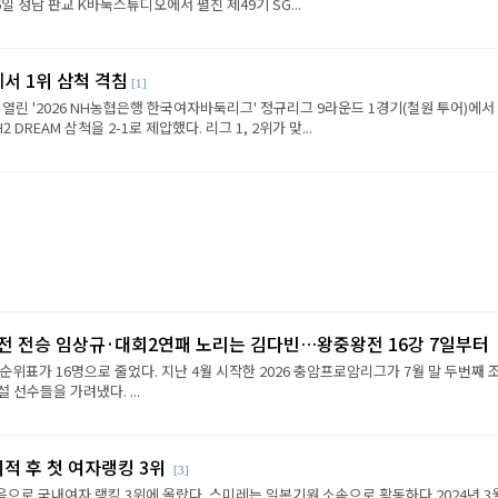
6일 성남 판교 K바둑스튜디오에서 펼친 제49기 SG...
에서 1위 삼척 격침
[1]
 열린 '2026 NH농협은행 한국여자바둑리그' 정규리그 9라운드 1경기(철원 투어)에서
REAM 삼척을 2-1로 제압했다. 리그 1, 2위가 맞...
2전 전승 임상규·대회2연패 노리는 김다빈…왕중왕전 16강 7일부터
순위표가 16명으로 줄었다. 지난 4월 시작한 2026 충암프로암리그가 7월 말 두번째 
선수들을 가려냈다. ...
이적 후 첫 여자랭킹 3위
[3]
음으로 국내여자 랭킹 3위에 올랐다. 스미레는 일본기원 소속으로 활동하다 2024년 3