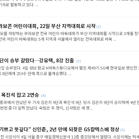
로 활동하고 있다. ...
라보콘 어린이대회, 22일 부산 지역대회로 시작
[2]
규모를 자랑하는 부라보콘 전국 어린이 바둑대회가 부산 지역대회를 시작으로 3개월 
전국 어린이 바둑대회는 5개 지역과 서울에서 열리는 전국대회로 바둑 ...
판단이 승부 갈랐다…강유택, 8강 진출
[1]
반집 승부였다. 4일 성남 판교 K바둑스튜디오에서 펼친 제49기 SG배 한국일보 명인전 
8단에게 253수 만에 흑으로 불계승했다. ...
 목진석 잡고 2연승
[4]
종국에서 만났던 두 기사 김은지 9단과 목진석 9단. 당시 김은지 9단이 승리하며 4년 
엔 좀 더 일찍 만났다. 숙팀은 두 명이, 신사팀은 세 명...
 기쁘고 뜻깊다” 신민준, 2년 만에 되찾은 GS칼텍스배 정상
[3]
전 시상식이 4일 서울 중구 매일경제신문사 12층 중강당에서 열렸다. 시상식에는 허세