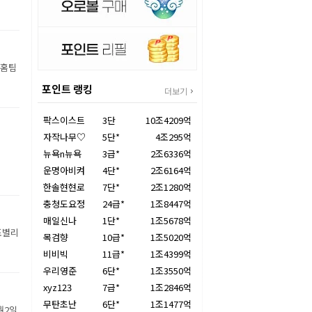
 홈팀
포인트 랭킹
더보기
팍스이스트
3단
10조4209억
자작나무♡
5단*
4조295억
뉴욕n뉴욕
3급*
2조6336억
운명아비켜
4단*
2조6164억
한솔현현로
7단*
2조1280억
충청도요정
24급*
1조8447억
매일신나
1단*
1조5678억
조별리
목검향
10급*
1조5020억
비비빅
11급*
1조4399억
우리영준
6단*
1조3550억
xyz123
7급*
1조2846억
무탄초난
6단*
1조1477억
월2일