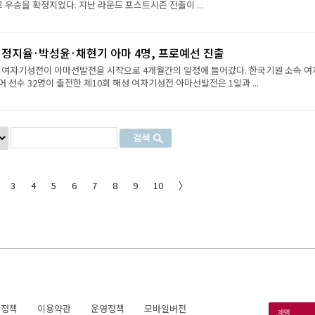
그 우승을 확정지었다. 지난 라운드 포스트시즌 진출이 ...
·정지율·박성윤·채현기 아마 4명, 프로예선 진출
성 여자기성전이 아마선발전을 시작으로 4개월간의 일정에 들어갔다. 한국기원 소속 여
 선수 32명이 출전한 제10회 해성 여자기성전 아마선발전은 1일과 ...
3
4
5
6
7
8
9
10
〉
호정책
이용약관
운영정책
모바일버전