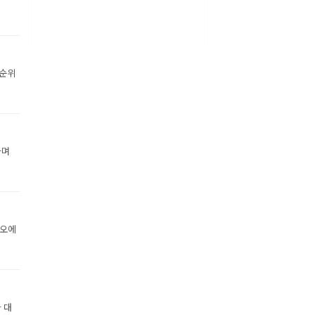
 순위
하며
디오에
 대