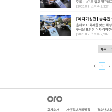
주를 3-0으로 꺾고 정규리
[2026.8.3
조회수
1,227]
[여자기성전] 송유진
올해로 10회째를 맞은 해
구생을 포함한 여자 아마추어
[2026.8.2
조회수
2,987]
〈
1
2
회사소개
개인정보처리방침
청소년보