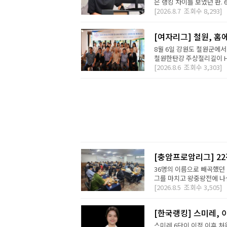
은 랭킹 차이를 보였던 판. 
[2026.8.7
조회수
8,293]
[여자리그] 철원, 홈
8월 6일 강원도 철원군에서
철원한탄강 주상절리길이 H2 D
[2026.8.6
조회수
3,303]
[충암프로암리그] 2
36명의 이름으로 빼곡했던 
그를 마치고 왕중왕전에 나설 
[2026.8.5
조회수
3,505]
[한국랭킹] 스미레, 
스미레 6단이 이적 이후 처