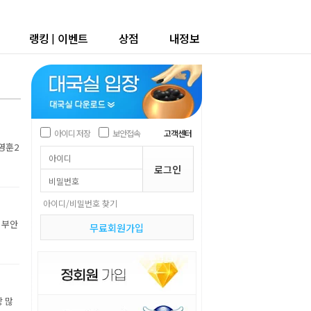
랭킹
|
이벤트
상점
내정보
아이디 저장
보안접속
고객센터
박영훈2
아이디/비밀번호 찾기
 부안
무료회원가입
장 많