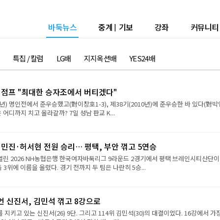
바둑뉴스
중계
|
기보
강좌
커뮤니티
특집 / 칼럼
LG배
지지옥션배
YES24배
강 점프 "최대한 승자조에서 버티겠다"
9년) 명인전에서 준우승했고(對이창호1-3), 제38기(2010년)에 준우승한 바 있다(對
진은 어디까지 치고 올라갈까? 7일 성남 판교 K...
민진·허서현 전원 승리… 평택, 부안 꺾고 5연승
 열린 2026 NH농협은행 한국여자바둑리그 9라운드 2경기에서 평택 브레인시티산단이
 3위에 이름을 올렸다. 경기 전까지 두 팀은 나란히 5승...
언 신진서, 김민석 꺾고 8강으로
 지키고 있는 신진서(26) 9단. 그리고 114위 김민석(30)의 대결이었다. 16강에서 가