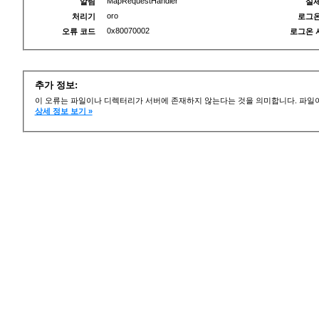
MapRequestHandler
알림
실제
oro
처리기
로그온
0x80070002
오류 코드
로그온 
추가 정보:
이 오류는 파일이나 디렉터리가 서버에 존재하지 않는다는 것을 의미합니다. 파일이
상세 정보 보기 »