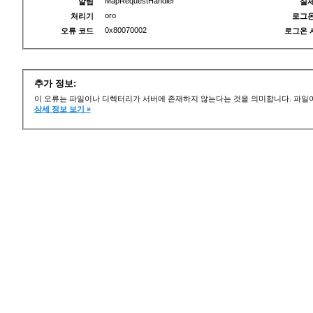
MapRequestHandler
알림
실제
oro
처리기
로그온
0x80070002
오류 코드
로그온 
추가 정보:
이 오류는 파일이나 디렉터리가 서버에 존재하지 않는다는 것을 의미합니다. 파일이
상세 정보 보기 »