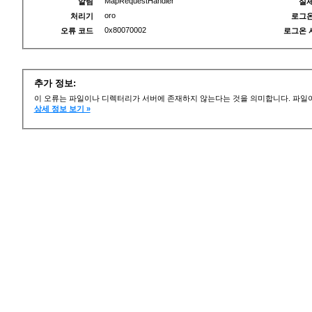
MapRequestHandler
알림
실제
oro
처리기
로그온
0x80070002
오류 코드
로그온 
추가 정보:
이 오류는 파일이나 디렉터리가 서버에 존재하지 않는다는 것을 의미합니다. 파일이
상세 정보 보기 »