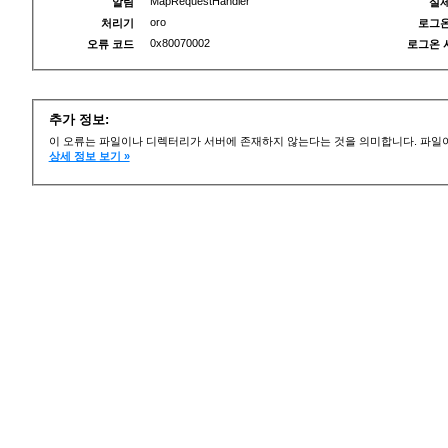
MapRequestHandler
알림
실제
oro
처리기
로그온
0x80070002
오류 코드
로그온 
추가 정보:
이 오류는 파일이나 디렉터리가 서버에 존재하지 않는다는 것을 의미합니다. 파일이
상세 정보 보기 »