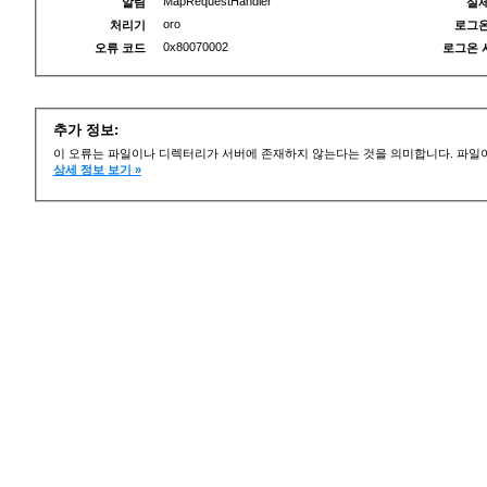
MapRequestHandler
알림
실제
oro
처리기
로그온
0x80070002
오류 코드
로그온 
추가 정보:
이 오류는 파일이나 디렉터리가 서버에 존재하지 않는다는 것을 의미합니다. 파일이
상세 정보 보기 »