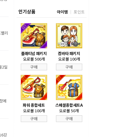
인기상품
아이템
포인트
조별리
플래티넘 패키지
겜바타 패키지
오로볼 500개
오로볼 100개
월2일
구매
구매
장정에
파워 종합세트
스페셜종합세트A
오로볼 100개
오로볼 50개
구매
구매
16강