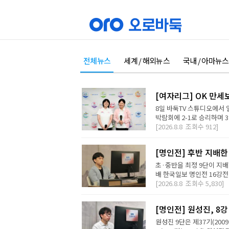
전체뉴스
세계 / 해외뉴스
국내 / 아마뉴스
[여자리그] OK 만세
8일 바둑TV 스튜디오에서 
박람회에 2-1로 승리하며 3
[2026.8.8
조회수
912]
[명인전] 후반 지배한
초·중반을 최정 9단이 지배
배 한국일보 명인전 16강전에
[2026.8.8
조회수
5,830]
[명인전] 원성진, 8
원성진 9단은 제37기(200