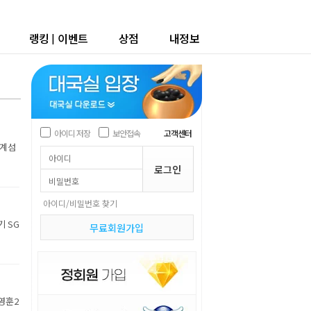
랭킹
|
이벤트
상점
내정보
아이디 저장
보안접속
고객센터
세계섬
아이디/비밀번호 찾기
기 SG
무료회원가입
박영훈2