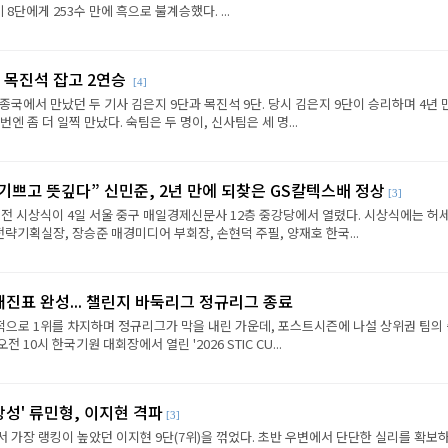
8단에게 253수 만에 흑으로 불계승했다. ...
 목진석 잡고 2연승
[4]
종국에서 만났던 두 기사 김은지 9단과 목진석 9단. 당시 김은지 9단이 승리하며 4년 
엔 좀 더 일찍 만났다. 숙팀은 두 명이, 신사팀은 세 명...
 기쁘고 뜻깊다” 신민준, 2년 만에 되찾은 GS칼텍스배 정상
[3]
전 시상식이 4일 서울 중구 매일경제신문사 12층 중강당에서 열렸다. 시상식에는 허세
략기획실장, 장승준 매경미디어 부회장, 손현덕 주필, 양재호 한국...
대진표 완성... 챌린지 바둑리그 정규리그 종료
으로 1위를 차지하며 정규리그가 막을 내린 가운데, 포스트시즌에 나설 상위권 팀의
전 10시 한국기원 대회장에서 열린 '2026 STIC CU...
상성' 류민형, 이지현 격파
[3]
에서 가장 랭킹이 높았던 이지현 9단(7위)을 꺾었다. 초반 우변에서 단단한 실리를 확보