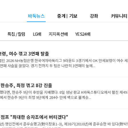
바둑뉴스
중계
|
기보
강좌
커뮤니티
특집 / 칼럼
LG배
지지옥션배
YES24배
보령, 여수 꺾고 3연패 탈출
열린 2026 NH농협은행 한국여자바둑리그 9라운드 3경기에서 OK 만세보령이 여수 
연패 사슬을 끊었다. 경기 전까지 두 팀은 나란히 3연패의 늪에...
 한승주, 최정 꺾고 8강 진출
했다면, 한승주 9단이 후반을 지배했다. 8일 성남 판교 K바둑스튜디오에서 펼친 제49
서 한승주 9단이 최정 9단에게 284수 만에 백으로 불계승...
강 점프 "최대한 승자조에서 버티겠다"
9년) 명인전에서 준우승했고(對이창호1-3), 제38기(2010년)에 준우승한 바 있다(對