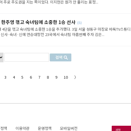
 주로 주도권을 지는 쪽이었다. 이지현은 뭔가 안 풀리는 표정...
 한주영 꺾고 숙녀팀에 소중한 1승 선사
[5]
 4단을 꺾고 숙녀팀에 소중한 1승을 추가했다. 3일 서울 성동구 마장로 바둑TV스튜
 신사·숙녀·신예 연승대항전 23국에서 숙녀팀 아홉번째 주자 김은...
3
4
5
6
7
8
9
10
〉
호정책
이용약관
운영정책
모바일버전