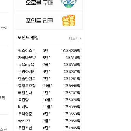
 부안
포인트 랭킹
더보기
팍스이스트
3단
10조4209억
자작나무♡
5단*
4조316억
뉴욕n뉴욕
2급*
2조6336억
운명아비켜
4단*
2조6207억
한솔현현로
7단*
2조1281억
충청도요정
24급*
1조8448억
매일신나
1단*
1조5707억
장 많
목검향
10급*
1조5020억
비비빅
11급*
1조4399억
우리영준
6단*
1조3553억
xyz123
7급*
1조2858억
무탄초난
6단*
1조1465억
 홈팀