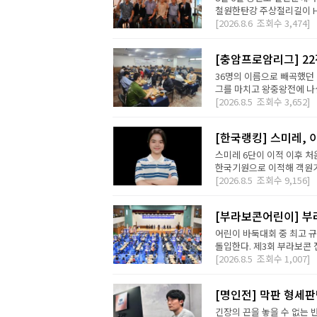
철원한탄강 주상절리길이 H2 D
[2026.8.6
조회수
3,474]
[충암프로암리그] 2
36명의 이름으로 빼곡했던 
그를 마치고 왕중왕전에 나설 
[2026.8.5
조회수
3,652]
[한국랭킹] 스미레, 
스미레 6단이 이적 이후 처
한국기원으로 이적해 객원기사
[2026.8.5
조회수
9,156]
[부라보콘어린이] 부
어린이 바둑대회 중 최고 
돌입한다. 제3회 부라보콘 
[2026.8.5
조회수
1,007]
[명인전] 막판 형세
긴장의 끈을 놓을 수 없는 