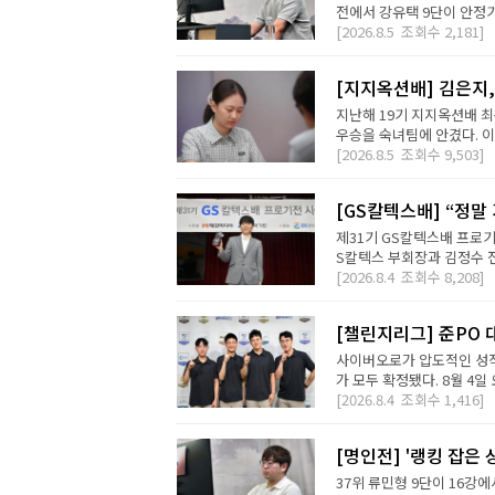
전에서 강유택 9단이 안정기 
[2026.8.5
조회수
2,181]
[지지옥션배] 김은지,
지난해 19기 지지옥션배 최
우승을 숙녀팀에 안겼다. 이번
[2026.8.5
조회수
9,503]
[GS칼텍스배] “정말
제31기 GS칼텍스배 프로기
S칼텍스 부회장과 김정수 전
[2026.8.4
조회수
8,208]
[챌린지리그] 준PO 
사이버오로가 압도적인 성적
가 모두 확정됐다. 8월 4일 오
[2026.8.4
조회수
1,416]
[명인전] '랭킹 잡은 
37위 류민형 9단이 16강