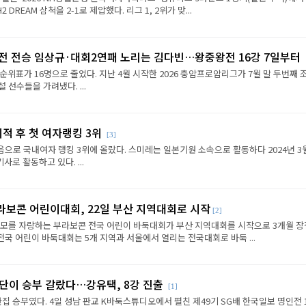
REAM 삼척을 2-1로 제압했다. 리그 1, 2위가 맞...
2전 전승 임상규·대회2연패 노리는 김다빈…왕중왕전 16강 7일부터
순위표가 16명으로 줄었다. 지난 4월 시작한 2026 충암프로암리그가 7월 말 두번째 
선수들을 가려냈다. ...
이적 후 첫 여자랭킹 3위
[3]
음으로 국내여자 랭킹 3위에 올랐다. 스미레는 일본기원 소속으로 활동하다 2024년 3
로 활동하고 있다. ...
라보콘 어린이대회, 22일 부산 지역대회로 시작
[2]
규모를 자랑하는 부라보콘 전국 어린이 바둑대회가 부산 지역대회를 시작으로 3개월 
전국 어린이 바둑대회는 5개 지역과 서울에서 열리는 전국대회로 바둑 ...
판단이 승부 갈랐다…강유택, 8강 진출
[1]
반집 승부였다. 4일 성남 판교 K바둑스튜디오에서 펼친 제49기 SG배 한국일보 명인전 