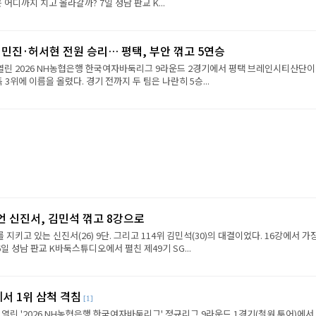
진은 어디까지 치고 올라갈까? 7일 성남 판교 K...
민진·허서현 전원 승리… 평택, 부안 꺾고 5연승
 열린 2026 NH농협은행 한국여자바둑리그 9라운드 2경기에서 평택 브레인시티산단이
 3위에 이름을 올렸다. 경기 전까지 두 팀은 나란히 5승...
언 신진서, 김민석 꺾고 8강으로
 지키고 있는 신진서(26) 9단. 그리고 114위 김민석(30)의 대결이었다. 16강에서 가
6일 성남 판교 K바둑스튜디오에서 펼친 제49기 SG...
에서 1위 삼척 격침
[1]
 열린 '2026 NH농협은행 한국여자바둑리그' 정규리그 9라운드 1경기(철원 투어)에서