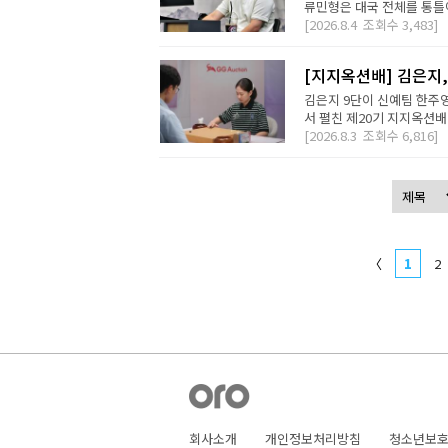
류민형은 대국 전체를 통틀어
[2026.8.4
조회수
3,483]
[지지옥션배] 김은지,
김은지 9단이 신예팀 한주영
서 펼친 제20기 지지옥션배
[2026.8.3
조회수
6,816]
〈
1
2
회사소개
개인정보처리방침
청소년보