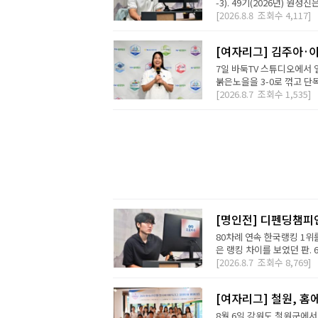
-3). 49기(2026년) 원성
[2026.8.8
조회수
4,117]
[여자리그] 김주아·이
7일 바둑TV 스튜디오에서
붉은노을을 3-0로 꺾고 단독
[2026.8.7
조회수
1,535]
[명인전] 디펜딩챔피
80차례 연속 한국랭킹 1위를
은 랭킹 차이를 보였던 판. 
[2026.8.7
조회수
8,769]
[여자리그] 철원, 홈
8월 6일 강원도 철원군에서