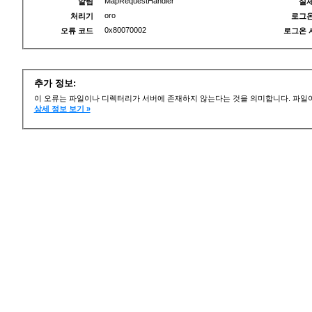
MapRequestHandler
알림
실제
oro
처리기
로그온
0x80070002
오류 코드
로그온 
추가 정보:
이 오류는 파일이나 디렉터리가 서버에 존재하지 않는다는 것을 의미합니다. 파일이
상세 정보 보기 »