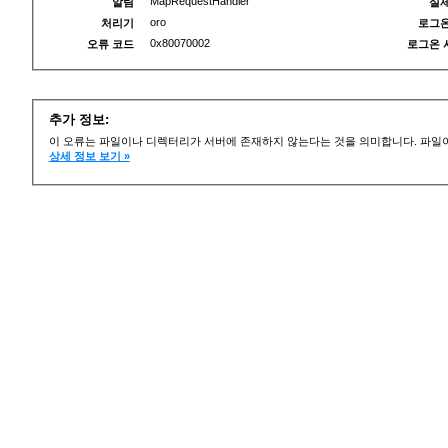
MapRequestHandler
알림
실제
oro
처리기
로그온
0x80070002
오류 코드
로그온 
추가 정보:
이 오류는 파일이나 디렉터리가 서버에 존재하지 않는다는 것을 의미합니다. 파일이
상세 정보 보기 »