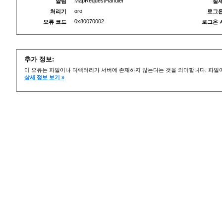
MapRequestHandler
알림
실제
oro
처리기
로그온
0x80070002
오류 코드
로그온 
추가 정보:
이 오류는 파일이나 디렉터리가 서버에 존재하지 않는다는 것을 의미합니다. 파일이
상세 정보 보기 »