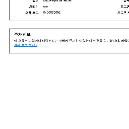
MapRequestHandler
알림
실제
oro
처리기
로그온
0x80070002
오류 코드
로그온 
추가 정보:
이 오류는 파일이나 디렉터리가 서버에 존재하지 않는다는 것을 의미합니다. 파일이
상세 정보 보기 »