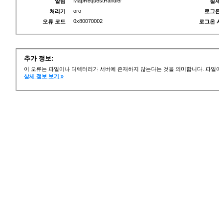
MapRequestHandler
알림
실제
oro
처리기
로그온
0x80070002
오류 코드
로그온 
추가 정보:
이 오류는 파일이나 디렉터리가 서버에 존재하지 않는다는 것을 의미합니다. 파일이
상세 정보 보기 »