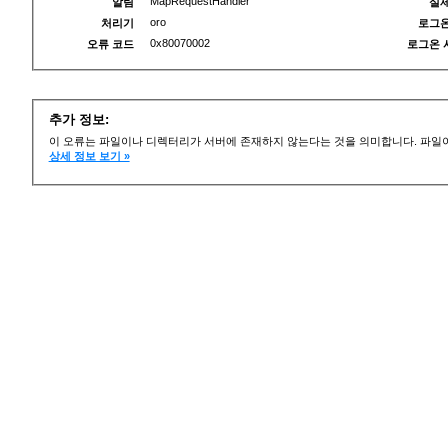
MapRequestHandler
알림
실제
oro
처리기
로그온
0x80070002
오류 코드
로그온 
추가 정보:
이 오류는 파일이나 디렉터리가 서버에 존재하지 않는다는 것을 의미합니다. 파일이
상세 정보 보기 »