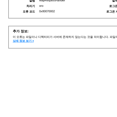
MapRequestHandler
알림
실제
oro
처리기
로그온
0x80070002
오류 코드
로그온 
추가 정보:
이 오류는 파일이나 디렉터리가 서버에 존재하지 않는다는 것을 의미합니다. 파일이
상세 정보 보기 »