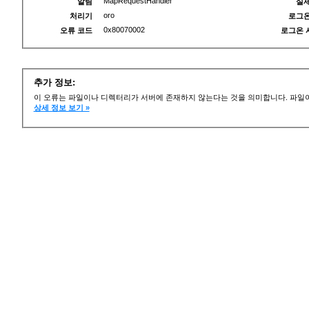
MapRequestHandler
알림
실제
oro
처리기
로그온
0x80070002
오류 코드
로그온 
추가 정보:
이 오류는 파일이나 디렉터리가 서버에 존재하지 않는다는 것을 의미합니다. 파일이
상세 정보 보기 »