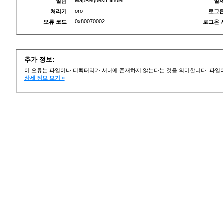
MapRequestHandler
알림
실제
oro
처리기
로그온
0x80070002
오류 코드
로그온 
추가 정보:
이 오류는 파일이나 디렉터리가 서버에 존재하지 않는다는 것을 의미합니다. 파일이
상세 정보 보기 »