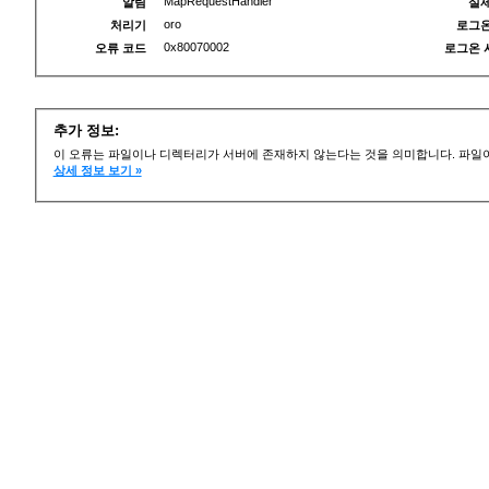
MapRequestHandler
알림
실제
oro
처리기
로그온
0x80070002
오류 코드
로그온 
추가 정보:
이 오류는 파일이나 디렉터리가 서버에 존재하지 않는다는 것을 의미합니다. 파일이
상세 정보 보기 »