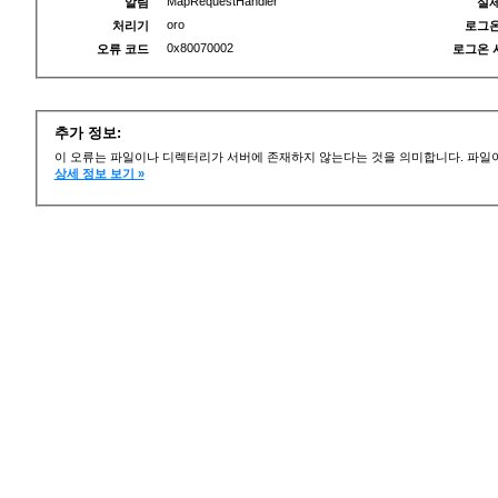
MapRequestHandler
알림
실제
oro
처리기
로그온
0x80070002
오류 코드
로그온 
추가 정보:
이 오류는 파일이나 디렉터리가 서버에 존재하지 않는다는 것을 의미합니다. 파일이
상세 정보 보기 »