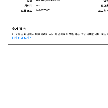
MapRequestHandler
알림
실제
oro
처리기
로그온
0x80070002
오류 코드
로그온 
추가 정보:
이 오류는 파일이나 디렉터리가 서버에 존재하지 않는다는 것을 의미합니다. 파일이
상세 정보 보기 »