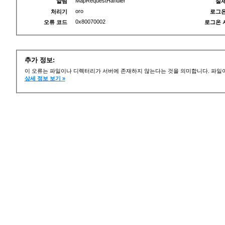
MapRequestHandler
알림
실제
oro
처리기
로그온
0x80070002
오류 코드
로그온 
추가 정보:
이 오류는 파일이나 디렉터리가 서버에 존재하지 않는다는 것을 의미합니다. 파일이
상세 정보 보기 »