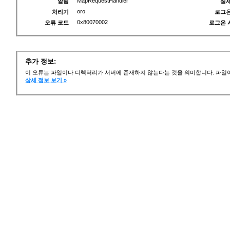
MapRequestHandler
알림
실제
oro
처리기
로그온
0x80070002
오류 코드
로그온 
추가 정보:
이 오류는 파일이나 디렉터리가 서버에 존재하지 않는다는 것을 의미합니다. 파일이
상세 정보 보기 »