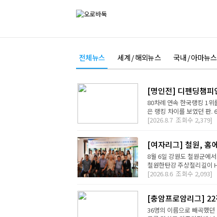
전체뉴스
세계 / 해외뉴스
국내 / 아마뉴스
[명인전] 디펜딩챔피
80차례 연속 한국랭킹 1위를
은 랭킹 차이를 보였던 판. 
[2026.8.7
조회수
2,379]
[여자리그] 철원, 홈
8월 6일 강원도 철원군에서
철원한탄강 주상절리길이 H2 D
[2026.8.6
조회수
2,093]
[충암프로암리그] 2
36명의 이름으로 빼곡했던 