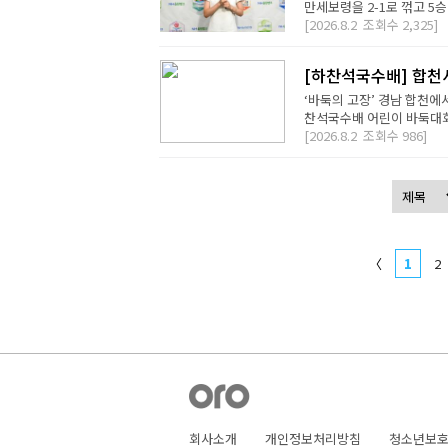
만세보령을 2-1로 꺾고 5승
[2026.8.2
조회수
2,325]
[하찬석국수배] 합천
‘바둑의 고장’ 경남 합천에
찬석국수배 어린이 바둑대회는
[2026.8.2
조회수
986]
〈
1
2
회사소개
개인정보처리방침
청소년보