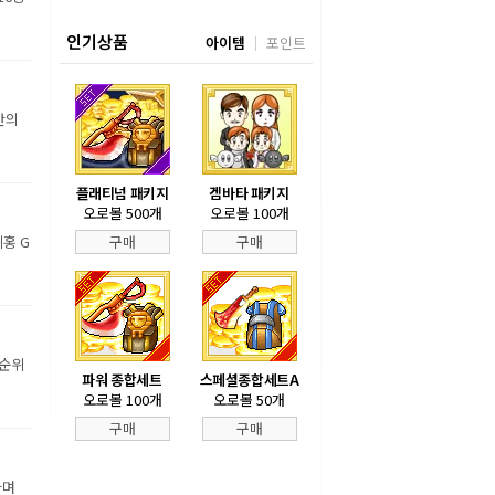
인기상품
아이템
포인트
만의
플래티넘 패키지
겜바타 패키지
오로볼 500개
오로볼 100개
홍 G
구매
구매
 순위
파워 종합세트
스페셜종합세트A
오로볼 100개
오로볼 50개
구매
구매
하며