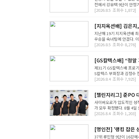
전에서 강유택 9단이 안정기 
[2026.8.5
조회수
1,872]
[지지옥션배] 김은지,
지난해 19기 지지옥션배 최
우승을 숙녀팀에 안겼다. 이번
[2026.8.5
조회수
8,276]
[GS칼텍스배] “정말
제31기 GS칼텍스배 프로기
S칼텍스 부회장과 김정수 전
[2026.8.4
조회수
7,925]
[챌린지리그] 준PO 
사이버오로가 압도적인 성적
가 모두 확정됐다. 8월 4일 오
[2026.8.4
조회수
1,203]
[명인전] '랭킹 잡은 
37위 류민형 9단이 16강