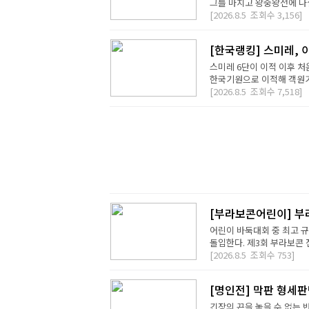
그를 마치고 왕중왕전에 나설 
[2026.8.5
조회수
3,156]
[한국랭킹] 스미레, 
스미레 6단이 이적 이후 처
한국기원으로 이적해 객원기사
[2026.8.5
조회수
7,518]
[부라보콘어린이] 부
어린이 바둑대회 중 최고 
돌입한다. 제3회 부라보콘 
[2026.8.5
조회수
753]
[명인전] 막판 형세
긴장의 끈을 놓을 수 없는 