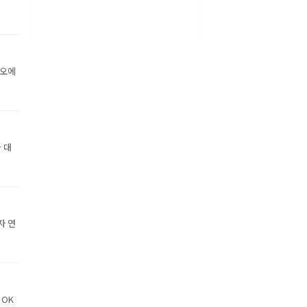
디오에
 대
자 연
 OK