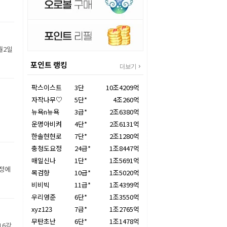
월2일
포인트 랭킹
더보기
팍스이스트
3단
10조4209억
자작나무♡
5단*
4조260억
뉴욕n뉴욕
3급*
2조6380억
운명아비켜
4단*
2조6131억
한솔현현로
7단*
2조1280억
충청도요정
24급*
1조8447억
매일신나
1단*
1조5691억
장정에
목검향
10급*
1조5020억
비비빅
11급*
1조4399억
우리영준
6단*
1조3550억
xyz123
7급*
1조2765억
무탄초난
6단*
1조1478억
16강