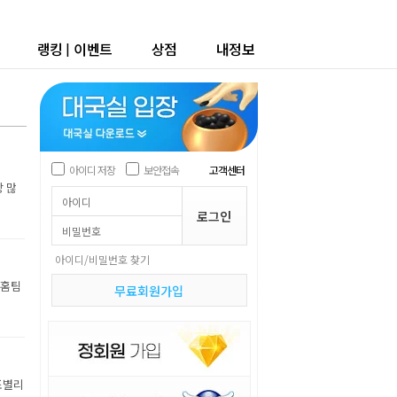
랭킹
|
이벤트
상점
내정보
아이디 저장
보안접속
고객센터
장 많
아이디/비밀번호 찾기
 홈팀
무료회원가입
조별리