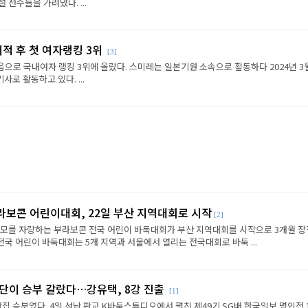
선수들을 가려냈다. ...
이적 후 첫 여자랭킹 3위
[3]
음으로 국내여자 랭킹 3위에 올랐다. 스미레는 일본기원 소속으로 활동하다 2024년 3
로 활동하고 있다. ...
라보콘 어린이대회, 22일 부산 지역대회로 시작
[2]
규모를 자랑하는 부라보콘 전국 어린이 바둑대회가 부산 지역대회를 시작으로 3개월 
전국 어린이 바둑대회는 5개 지역과 서울에서 열리는 전국대회로 바둑 ...
판단이 승부 갈랐다…강유택, 8강 진출
[1]
반집 승부였다. 4일 성남 판교 K바둑스튜디오에서 펼친 제49기 SG배 한국일보 명인전 