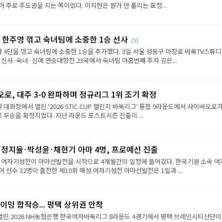
 주로 주도권을 지는 쪽이었다. 이지현은 뭔가 안 풀리는 표정...
 한주영 꺾고 숙녀팀에 소중한 1승 선사
[5]
 4단을 꺾고 숙녀팀에 소중한 1승을 추가했다. 3일 서울 성동구 마장로 바둑TV스튜
 신사·숙녀·신예 연승대항전 23국에서 숙녀팀 아홉번째 주자 김은...
로, 대주 3-0 완파하며 정규리그 1위 조기 확정
원 대회장에서 열린 '2026 STIC CUP 챌린지 바둑리그' 통합 9라운드에서 사이버오로가
그 우승을 확정지었다. 지난 라운드 포스트시즌 진출이 ...
·정지율·박성윤·채현기 아마 4명, 프로예선 진출
성 여자기성전이 아마선발전을 시작으로 4개월간의 일정에 들어갔다. 한국기원 소속 여
 선수 32명이 출전한 제10회 해성 여자기성전 아마선발전은 1일과 ...
이밍 합작승... 평택 상위권 안착
열린 2026 NH농협은행 한국여자바둑리그 8라운드 4경기에서 평택 브레인시티산단이