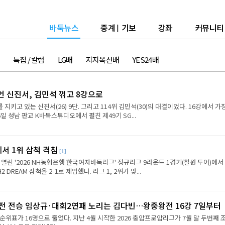
바둑뉴스
중계
|
기보
강좌
커뮤니티
특집 / 칼럼
LG배
지지옥션배
YES24배
언 신진서, 김민석 꺾고 8강으로
 지키고 있는 신진서(26) 9단. 그리고 114위 김민석(30)의 대결이었다. 16강에서 가
6일 성남 판교 K바둑스튜디오에서 펼친 제49기 SG...
에서 1위 삼척 격침
[1]
 열린 '2026 NH농협은행 한국여자바둑리그' 정규리그 9라운드 1경기(철원 투어)에서
REAM 삼척을 2-1로 제압했다. 리그 1, 2위가 맞...
2전 전승 임상규·대회2연패 노리는 김다빈…왕중왕전 16강 7일부터
순위표가 16명으로 줄었다. 지난 4월 시작한 2026 충암프로암리그가 7월 말 두번째 