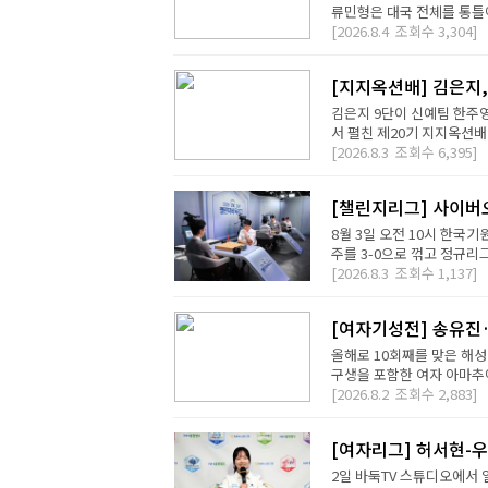
류민형은 대국 전체를 통틀어
[2026.8.4
조회수
3,304]
[지지옥션배] 김은지,
김은지 9단이 신예팀 한주영
서 펼친 제20기 지지옥션배
[2026.8.3
조회수
6,395]
[챌린지리그] 사이버오
8월 3일 오전 10시 한국기
주를 3-0으로 꺾고 정규리
[2026.8.3
조회수
1,137]
[여자기성전] 송유진
올해로 10회째를 맞은 해
구생을 포함한 여자 아마추어
[2026.8.2
조회수
2,883]
[여자리그] 허서현-우
2일 바둑TV 스튜디오에서 