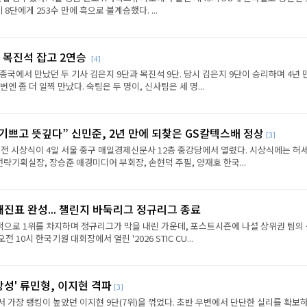
8단에게 253수 만에 흑으로 불계승했다. ...
 목진석 잡고 2연승
[4]
종국에서 만났던 두 기사 김은지 9단과 목진석 9단. 당시 김은지 9단이 승리하며 4년 
엔 좀 더 일찍 만났다. 숙팀은 두 명이, 신사팀은 세 명...
 기쁘고 뜻깊다” 신민준, 2년 만에 되찾은 GS칼텍스배 정상
[3]
전 시상식이 4일 서울 중구 매일경제신문사 12층 중강당에서 열렸다. 시상식에는 허세
략기획실장, 장승준 매경미디어 부회장, 손현덕 주필, 양재호 한국...
대진표 완성... 챌린지 바둑리그 정규리그 종료
으로 1위를 차지하며 정규리그가 막을 내린 가운데, 포스트시즌에 나설 상위권 팀의
전 10시 한국기원 대회장에서 열린 '2026 STIC CU...
상성' 류민형, 이지현 격파
[3]
에서 가장 랭킹이 높았던 이지현 9단(7위)을 꺾었다. 초반 우변에서 단단한 실리를 확보