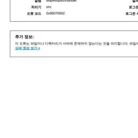
MapRequestHandler
알림
실제
oro
처리기
로그온
0x80070002
오류 코드
로그온 
추가 정보:
이 오류는 파일이나 디렉터리가 서버에 존재하지 않는다는 것을 의미합니다. 파일이
상세 정보 보기 »