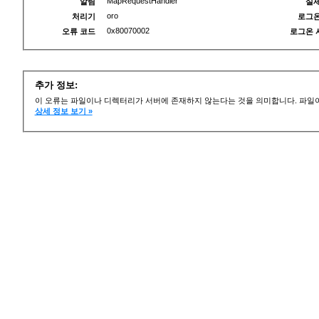
MapRequestHandler
알림
실제
oro
처리기
로그온
0x80070002
오류 코드
로그온 
추가 정보:
이 오류는 파일이나 디렉터리가 서버에 존재하지 않는다는 것을 의미합니다. 파일이
상세 정보 보기 »