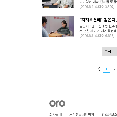
류민형은 대국 전체를 통틀어
[2026.8.4
조회수
3,507]
[지지옥션배] 김은지,
김은지 9단이 신예팀 한주영
서 펼친 제20기 지지옥션배
[2026.8.3
조회수
6,835]
〈
1
2
회사소개
개인정보처리방침
청소년보