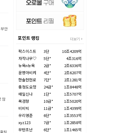
 부안
포인트 랭킹
더보기
팍스이스트
3단
10조4209억
자작나무♡
5단*
4조316억
뉴욕n뉴욕
2급*
2조6336억
운명아비켜
4단*
2조6207억
한솔현현로
7단*
2조1281억
충청도요정
24급*
1조8448억
매일신나
1단*
1조5707억
장 많
목검향
10급*
1조5020억
비비빅
11급*
1조4399억
우리영준
6단*
1조3553억
xyz123
7급*
1조2858억
무탄초난
6단*
1조1465억
 홈팀