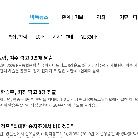
바둑뉴스
중계
|
기보
강좌
커뮤니티
특집 / 칼럼
LG배
지지옥션배
YES24배
보령, 여수 꺾고 3연패 탈출
열린 2026 NH농협은행 한국여자바둑리그 9라운드 3경기에서 OK 만세보령이 여수 
연패 사슬을 끊었다. 경기 전까지 두 팀은 나란히 3연패의 늪에...
 한승주, 최정 꺾고 8강 진출
했다면, 한승주 9단이 후반을 지배했다. 8일 성남 판교 K바둑스튜디오에서 펼친 제49
서 한승주 9단이 최정 9단에게 284수 만에 백으로 불계승...
강 점프 "최대한 승자조에서 버티겠다"
9년) 명인전에서 준우승했고(對이창호1-3), 제38기(2010년)에 준우승한 바 있다(對