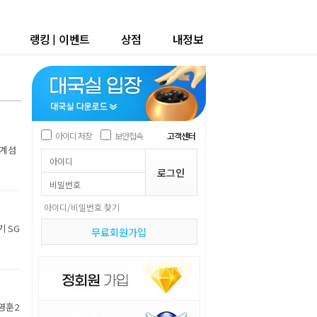
랭킹
|
이벤트
상점
내정보
아이디 저장
보안접속
고객센터
세계섬
아이디/비밀번호 찾기
기 SG
무료회원가입
박영훈2