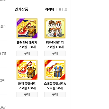
인기상품
아이템
포인트
조별리
플래티넘 패키지
겜바타 패키지
오로볼 500개
오로볼 100개
월2일
구매
구매
장정에
파워 종합세트
스페셜종합세트A
오로볼 100개
오로볼 50개
구매
구매
16강