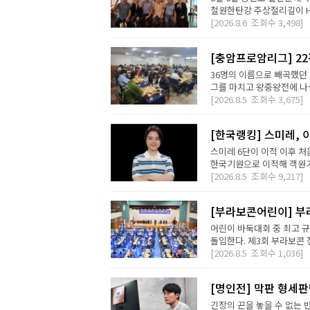
철원한탄강 주상절리길이 H2 D
[2026.8.6
조회수
3,498]
[충암프로암리그] 2
36명의 이름으로 빼곡했던 
그를 마치고 왕중왕전에 나설 
[2026.8.5
조회수
3,675]
[한국랭킹] 스미레, 
스미레 6단이 이적 이후 처
한국기원으로 이적해 객원기사
[2026.8.5
조회수
9,217]
[부라보콘어린이] 부
어린이 바둑대회 중 최고 
돌입한다. 제3회 부라보콘 
[2026.8.5
조회수
1,036]
[명인전] 막판 형세
긴장의 끈을 놓을 수 없는 