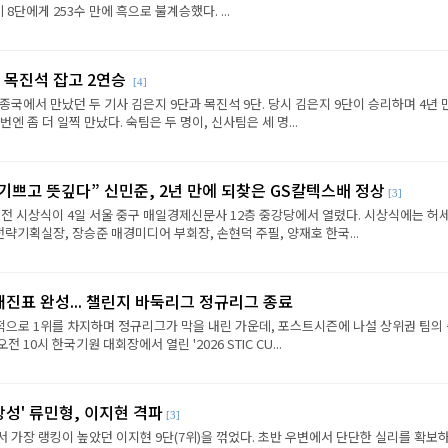
8단에게 253수 만에 흑으로 불계승했다. ...
 목진석 잡고 2연승
[4]
종국에서 만났던 두 기사 김은지 9단과 목진석 9단. 당시 김은지 9단이 승리하며 4년 
엔 좀 더 일찍 만났다. 숙팀은 두 명이, 신사팀은 세 명...
 기쁘고 뜻깊다” 신민준, 2년 만에 되찾은 GS칼텍스배 정상
[3]
전 시상식이 4일 서울 중구 매일경제신문사 12층 중강당에서 열렸다. 시상식에는 허세
략기획실장, 장승준 매경미디어 부회장, 손현덕 주필, 양재호 한국...
대진표 완성... 챌린지 바둑리그 정규리그 종료
으로 1위를 차지하며 정규리그가 막을 내린 가운데, 포스트시즌에 나설 상위권 팀의
전 10시 한국기원 대회장에서 열린 '2026 STIC CU...
상성' 류민형, 이지현 격파
[3]
에서 가장 랭킹이 높았던 이지현 9단(7위)을 꺾었다. 초반 우변에서 단단한 실리를 확보