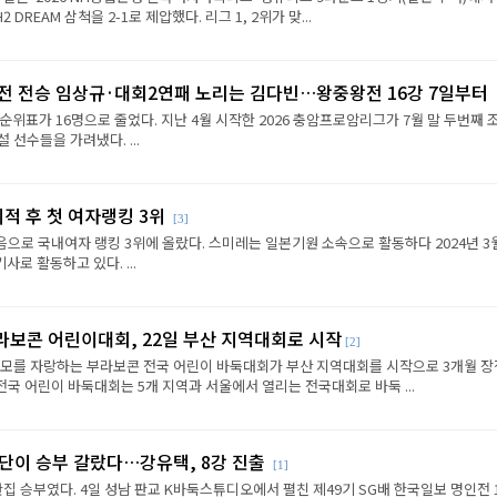
REAM 삼척을 2-1로 제압했다. 리그 1, 2위가 맞...
2전 전승 임상규·대회2연패 노리는 김다빈…왕중왕전 16강 7일부터
순위표가 16명으로 줄었다. 지난 4월 시작한 2026 충암프로암리그가 7월 말 두번째 
선수들을 가려냈다. ...
이적 후 첫 여자랭킹 3위
[3]
음으로 국내여자 랭킹 3위에 올랐다. 스미레는 일본기원 소속으로 활동하다 2024년 3
로 활동하고 있다. ...
라보콘 어린이대회, 22일 부산 지역대회로 시작
[2]
규모를 자랑하는 부라보콘 전국 어린이 바둑대회가 부산 지역대회를 시작으로 3개월 
전국 어린이 바둑대회는 5개 지역과 서울에서 열리는 전국대회로 바둑 ...
판단이 승부 갈랐다…강유택, 8강 진출
[1]
반집 승부였다. 4일 성남 판교 K바둑스튜디오에서 펼친 제49기 SG배 한국일보 명인전 