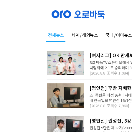
전체뉴스
세계 / 해외뉴스
국내 / 아마뉴스
[여자리그] OK 만세
8일 바둑TV 스튜디오에서 
박람회에 2-1로 승리하며 3
[2026.8.8
조회수
1,084]
[명인전] 후반 지배한
초·중반을 최정 9단이 지배
배 한국일보 명인전 16강전에
[2026.8.8
조회수
7,960]
[명인전] 원성진, 8
원성진 9단은 제37기(200