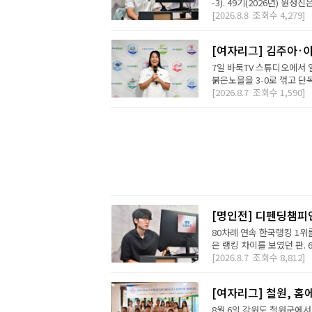
-3). 49기(2026년) 원성
[2026.8.8
조회수
4,279]
[여자리그] 김주아·이
7일 바둑TV 스튜디오에서
붉은노을을 3-0로 꺾고 단독
[2026.8.7
조회수
1,590]
[명인전] 디펜딩챔피
80차례 연속 한국랭킹 1위를
은 랭킹 차이를 보였던 판. 
[2026.8.7
조회수
8,812]
[여자리그] 철원, 홈
8월 6일 강원도 철원군에서