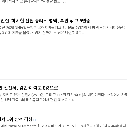
진은 어디까지 치고 올라갈까? 7일 성남 판교 K...
민진·허서현 전원 승리… 평택, 부안 꺾고 5연승
 열린 2026 NH농협은행 한국여자바둑리그 9라운드 2경기에서 평택 브레인시티산단이
 3위에 이름을 올렸다. 경기 전까지 두 팀은 나란히 5승...
언 신진서, 김민석 꺾고 8강으로
 지키고 있는 신진서(26) 9단. 그리고 114위 김민석(30)의 대결이었다. 16강에서 가
6일 성남 판교 K바둑스튜디오에서 펼친 제49기 SG...
에서 1위 삼척 격침
[1]
 열린 '2026 NH농협은행 한국여자바둑리그' 정규리그 9라운드 1경기(철원 투어)에서