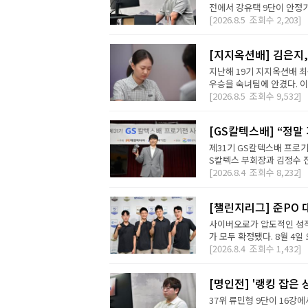
전에서 강유택 9단이 안정기 
[2026.8.5
조회수
2,203]
[지지옥션배] 김은지,
지난해 19기 지지옥션배 최
우승을 숙녀팀에 안겼다. 이번
[2026.8.5
조회수
9,532]
[GS칼텍스배] “정말
제31기 GS칼텍스배 프로기
S칼텍스 부회장과 김정수 전
[2026.8.4
조회수
8,232]
[챌린지리그] 준PO 
사이버오로가 압도적인 성적
가 모두 확정됐다. 8월 4일 오
[2026.8.4
조회수
1,432]
[명인전] '랭킹 잡은 
37위 류민형 9단이 16강