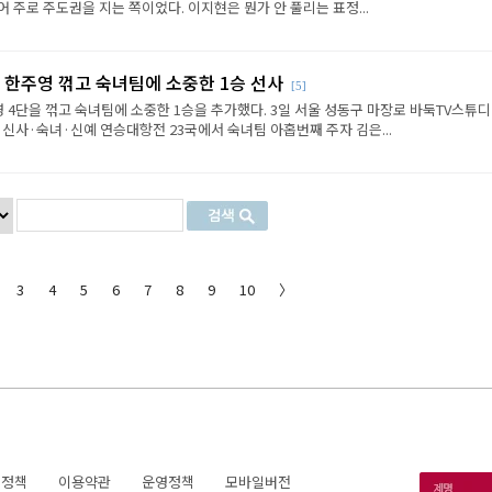
 주로 주도권을 지는 쪽이었다. 이지현은 뭔가 안 풀리는 표정...
 한주영 꺾고 숙녀팀에 소중한 1승 선사
[5]
 4단을 꺾고 숙녀팀에 소중한 1승을 추가했다. 3일 서울 성동구 마장로 바둑TV스튜
 신사·숙녀·신예 연승대항전 23국에서 숙녀팀 아홉번째 주자 김은...
3
4
5
6
7
8
9
10
〉
호정책
이용약관
운영정책
모바일버전