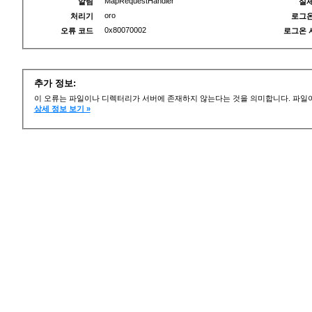
MapRequestHandler
알림
실제
oro
처리기
로그온
0x80070002
오류 코드
로그온 
추가 정보:
이 오류는 파일이나 디렉터리가 서버에 존재하지 않는다는 것을 의미합니다. 파일이
상세 정보 보기 »