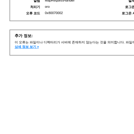
MapRequestHandler
알림
실제
oro
처리기
로그온
0x80070002
오류 코드
로그온 
추가 정보:
이 오류는 파일이나 디렉터리가 서버에 존재하지 않는다는 것을 의미합니다. 파일이
상세 정보 보기 »